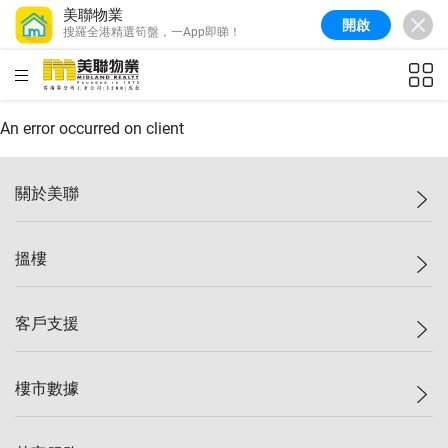
美聯物業
開啟
搜羅全港精選筍盤，一App即睇！
美聯信心指數
77.1
較上週
0.7%
較上月
-0.4%
(
03/08/2026
)
HKD
ft²
全港樓價指數
149.1
較上週
0%
較上月
0.4%
(
03/08/2026
)
An error occurred on client
港島樓價指數
157.4
較上週
-0.3%
較上月
-0.8%
(
03/08/2026
)
關於美聯
九龍樓價指數
156.4
較上週
-0.1%
較上月
0.3%
(
03/08/2026
)
美聯集團
搵樓
新界樓價指數
134.8
較上週
0.1%
較上月
0.9%
(
03/08/2026
)
投資者關係
美聯信心指數
77.1
較上週
0.7%
較上月
-0.4%
(
03/08/2026
)
集團動態
一手新盤
客戶支援
人才招募
二手盤
網站地圖
上車
自助放盤
樓市數據
減價
專業代理
低水
分行網絡
樓價指數