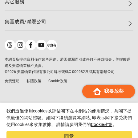
其它服務
美聯豪宅
查詢熱線
信心指數
獨家樓盤
聯絡我們
最新成交
屋苑專頁
租盤
集團成員/聯屬公司
按揭計算機
歷史成交
大灣區專頁
居屋專頁
負擔能力計算機
成交數據
樓市資訊
買賣流程
美聯物業
轉按計算機
屋苑成交排行榜
美聯精英會
鋑聯控股
*
繳款方式
地區百科
美聯慈善基金
美聯工商舖
*
本網頁所提供資料僅作參考用途。若因錯漏而引致任何不便或損失，美聯數碼
美善會
美聯中國
網及美聯物業概不負責。
地產代理管理協會
©
2026
美聯物業代理有限公司牌照號碼C-000982及或其有聯繫公司
美聯澳門
申報已遞交的購樓意向登記
免責聲明
私隱政策
Cookie政策
美聯金融集團
我要放盤
美聯移民顧問
美聯升學顧問
美聯測量師行
我們透過使用cookies以評估閣下在本網站的使用情況，為閣下提
香港置業
供最佳的網站體驗。如閣下繼續瀏覽本網站, 即表示閣下接受我們
使用cookies來收集數據。 詳情請參閱我們的
Cookie政策
。
經絡按揭
美聯會
同意