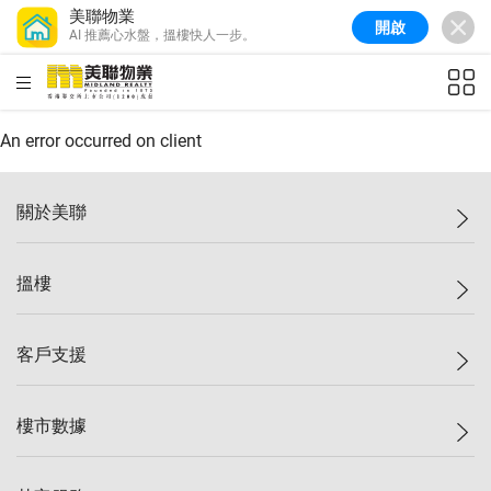
美聯物業
開啟
AI 推薦心水盤，搵樓快人一步。
美聯信心指數
77.1
較上週
0.7%
較上月
-0.4%
(
03/08/2026
)
HKD
ft²
全港樓價指數
149.1
較上週
0%
較上月
0.4%
(
03/08/2026
)
An error occurred on client
港島樓價指數
157.4
較上週
-0.3%
較上月
-0.8%
(
03/08/2026
)
關於美聯
九龍樓價指數
156.4
較上週
-0.1%
較上月
0.3%
(
03/08/2026
)
美聯集團
搵樓
新界樓價指數
134.8
較上週
0.1%
較上月
0.9%
(
03/08/2026
)
投資者關係
美聯信心指數
77.1
較上週
0.7%
較上月
-0.4%
(
03/08/2026
)
集團動態
一手新盤
客戶支援
人才招募
二手盤
網站地圖
上車
自助放盤
樓市數據
減價
專業代理
低水
分行網絡
樓價指數