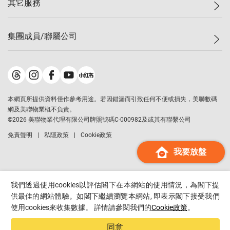
其它服務
美聯豪宅
查詢熱線
信心指數
獨家樓盤
聯絡我們
最新成交
屋苑專頁
租盤
集團成員/聯屬公司
按揭計算機
歷史成交
大灣區專頁
居屋專頁
負擔能力計算機
成交數據
樓市資訊
買賣流程
美聯物業
轉按計算機
屋苑成交排行榜
美聯精英會
鋑聯控股
*
繳款方式
地區百科
美聯慈善基金
美聯工商舖
*
本網頁所提供資料僅作參考用途。若因錯漏而引致任何不便或損失，美聯數碼
美善會
美聯中國
網及美聯物業概不負責。
地產代理管理協會
©
2026
美聯物業代理有限公司牌照號碼C-000982及或其有聯繫公司
美聯澳門
申報已遞交的購樓意向登記
免責聲明
私隱政策
Cookie政策
美聯金融集團
我要放盤
美聯移民顧問
美聯升學顧問
美聯測量師行
我們透過使用cookies以評估閣下在本網站的使用情況，為閣下提
香港置業
供最佳的網站體驗。如閣下繼續瀏覽本網站, 即表示閣下接受我們
使用cookies來收集數據。 詳情請參閱我們的
Cookie政策
。
經絡按揭
美聯會
同意