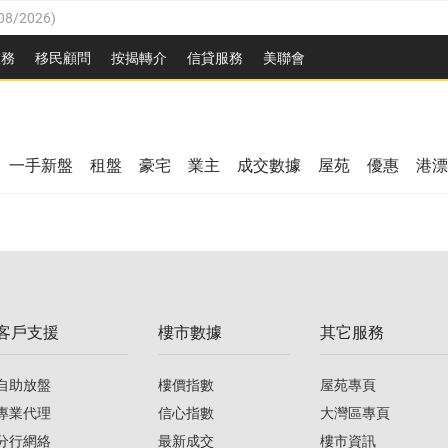
08/2026
)
8/2026
)
服務
移民顧問
按揭轉介
信貸服務
美聯會
/08/2026
)
08/2026
)
/08/2026
)
8/2026
)
3/08/2026
)
一手新盤
租盤
豪宅
業主
成交數據
屋苑
優惠
港漂
08/2026
)
/08/2026
)
/08/2026
)
3/08/2026
)
客戶支援
樓市數據
其它服務
08/2026
)
自助放盤
樓價指數
屋苑專頁
專業代理
信心指數
大灣區專頁
分行網絡
最新成交
樓市資訊