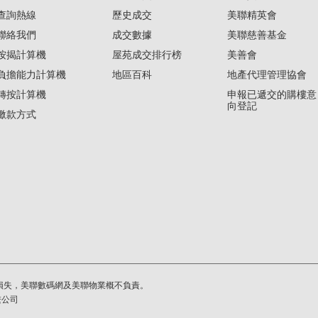
查詢熱線
歷史成交
美聯精英會
聯絡我們
成交數據
美聯慈善基金
按揭計算機
屋苑成交排行榜
美善會
負擔能力計算機
地區百科
地產代理管理協會
轉按計算機
申報已遞交的購樓意
向登記
繳款方式
損失，美聯數碼網及美聯物業概不負責。
繫公司