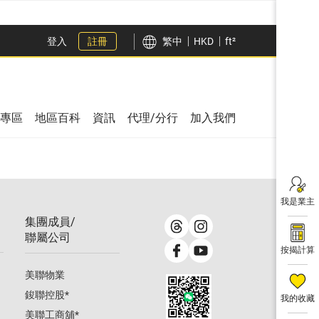
登入
註冊
繁中
HKD
ft²
專區
地區百科
資訊
代理/分行
加入我們
我是業主
集團成員/
聯屬公司
按揭計算
美聯物業
鋑聯控股
*
我的收藏
美聯工商舖
*