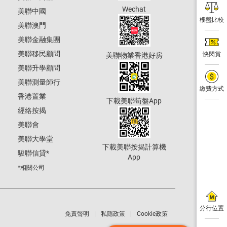
Wechat
美聯中國
樓盤比較
美聯澳門
美聯金融集團
美聯移民顧問
快閃賞
美聯物業香港好房
美聯升學顧問
美聯測量師行
繳費方式
香港置業
下載美聯筍盤App
經絡按揭
美聯會
美聯大學堂
下載美聯按揭計算機
駿聯信貸
*
App
*相關公司
分行位置
免責聲明
私隱政策
Cookie政策