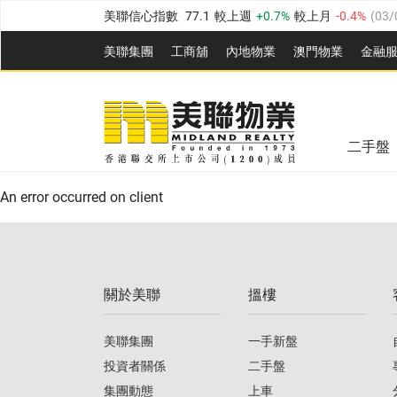
美聯信心指數
77.1
較上週
0.7%
較上月
-0.4%
(
03/
全港樓價指數
149.1
較上週
0%
較上月
0.4%
(
03/0
美聯集團
工商舖
內地物業
澳門物業
金融
港島樓價指數
157.4
較上週
-0.3%
較上月
-0.8%
(
03
美聯信心指數
77.1
較上週
0.7%
較上月
-0.4%
(
03/
九龍樓價指數
156.4
較上週
-0.1%
較上月
0.3%
(
03
全港樓價指數
149.1
較上週
0%
較上月
0.4%
(
03/0
新界樓價指數
134.8
較上週
0.1%
較上月
0.9%
(
0
二手盤
美聯信心指數
77.1
較上週
0.7%
較上月
-0.4%
(
03/
港島樓價指數
157.4
較上週
-0.3%
較上月
-0.8%
(
03
An error occurred on client
九龍樓價指數
156.4
較上週
-0.1%
較上月
0.3%
(
03
新界樓價指數
134.8
較上週
0.1%
較上月
0.9%
(
0
關於美聯
搵樓
美聯信心指數
77.1
較上週
0.7%
較上月
-0.4%
(
03/
美聯集團
一手新盤
投資者關係
二手盤
集團動態
上車