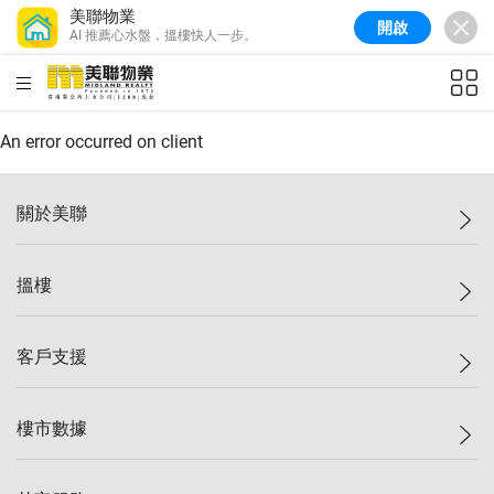
美聯物業
開啟
AI 推薦心水盤，搵樓快人一步。
美聯信心指數
77.1
較上週
0.7%
較上月
-0.4%
(
03/08/2026
)
HKD
ft²
全港樓價指數
149.1
較上週
0%
較上月
0.4%
(
03/08/2026
)
An error occurred on client
港島樓價指數
157.4
較上週
-0.3%
較上月
-0.8%
(
03/08/2026
)
關於美聯
九龍樓價指數
156.4
較上週
-0.1%
較上月
0.3%
(
03/08/2026
)
美聯集團
搵樓
新界樓價指數
134.8
較上週
0.1%
較上月
0.9%
(
03/08/2026
)
投資者關係
美聯信心指數
77.1
較上週
0.7%
較上月
-0.4%
(
03/08/2026
)
集團動態
一手新盤
客戶支援
人才招募
二手盤
網站地圖
上車
自助放盤
樓市數據
減價
專業代理
低水
分行網絡
樓價指數