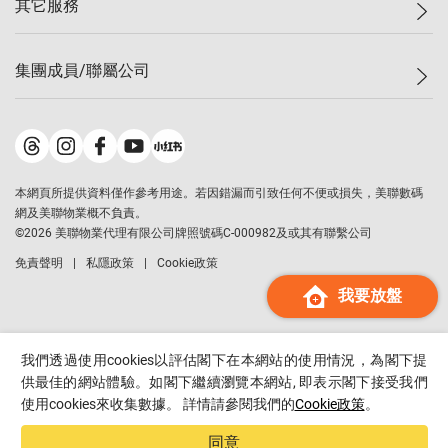
其它服務
美聯豪宅
查詢熱線
信心指數
獨家樓盤
聯絡我們
最新成交
屋苑專頁
租盤
集團成員/聯屬公司
按揭計算機
歷史成交
大灣區專頁
居屋專頁
負擔能力計算機
成交數據
樓市資訊
買賣流程
美聯物業
轉按計算機
屋苑成交排行榜
美聯精英會
鋑聯控股
*
繳款方式
地區百科
美聯慈善基金
美聯工商舖
*
本網頁所提供資料僅作參考用途。若因錯漏而引致任何不便或損失，美聯數碼
美善會
美聯中國
網及美聯物業概不負責。
地產代理管理協會
©
2026
美聯物業代理有限公司牌照號碼C-000982及或其有聯繫公司
美聯澳門
申報已遞交的購樓意向登記
免責聲明
私隱政策
Cookie政策
美聯金融集團
我要放盤
美聯移民顧問
美聯升學顧問
美聯測量師行
我們透過使用cookies以評估閣下在本網站的使用情況，為閣下提
香港置業
供最佳的網站體驗。如閣下繼續瀏覽本網站, 即表示閣下接受我們
使用cookies來收集數據。 詳情請參閱我們的
Cookie政策
。
經絡按揭
美聯會
同意