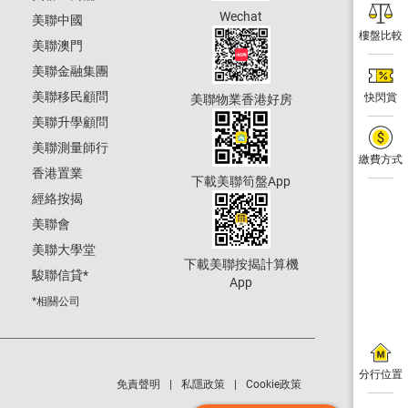
Wechat
美聯中國
樓盤比較
美聯澳門
美聯金融集團
美聯移民顧問
快閃賞
美聯物業香港好房
美聯升學顧問
美聯測量師行
繳費方式
香港置業
下載美聯筍盤App
經絡按揭
美聯會
美聯大學堂
下載美聯按揭計算機
駿聯信貸
*
App
*相關公司
分行位置
免責聲明
私隱政策
Cookie政策