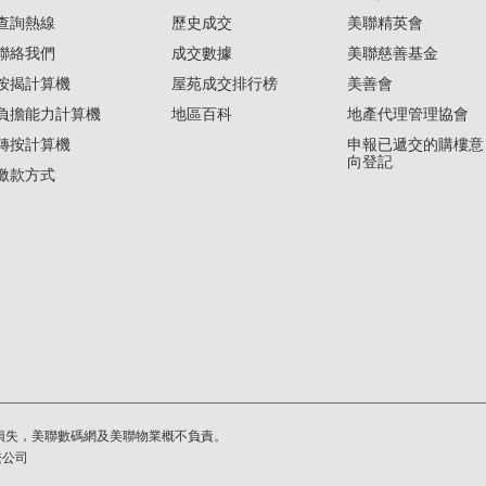
查詢熱線
歷史成交
美聯精英會
聯絡我們
成交數據
美聯慈善基金
按揭計算機
屋苑成交排行榜
美善會
負擔能力計算機
地區百科
地產代理管理協會
轉按計算機
申報已遞交的購樓意
向登記
繳款方式
損失，美聯數碼網及美聯物業概不負責。
繫公司