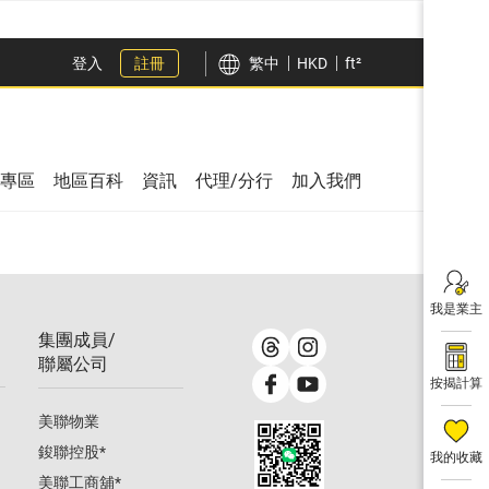
登入
註冊
繁中
HKD
ft²
專區
地區百科
資訊
代理/分行
加入我們
我是業主
集團成員/
聯屬公司
按揭計算
美聯物業
鋑聯控股
*
我的收藏
美聯工商舖
*