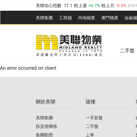
美聯信心指數
77.1
較上週
0.7%
較上月
-0.4%
(
03/
全港樓價指數
149.1
較上週
0%
較上月
0.4%
(
03/0
美聯集團
工商舖
內地物業
澳門物業
金融
港島樓價指數
157.4
較上週
-0.3%
較上月
-0.8%
(
03
美聯信心指數
77.1
較上週
0.7%
較上月
-0.4%
(
03/
九龍樓價指數
156.4
較上週
-0.1%
較上月
0.3%
(
03
全港樓價指數
149.1
較上週
0%
較上月
0.4%
(
03/0
新界樓價指數
134.8
較上週
0.1%
較上月
0.9%
(
0
二手盤
美聯信心指數
77.1
較上週
0.7%
較上月
-0.4%
(
03/
港島樓價指數
157.4
較上週
-0.3%
較上月
-0.8%
(
03
An error occurred on client
九龍樓價指數
156.4
較上週
-0.1%
較上月
0.3%
(
03
新界樓價指數
134.8
較上週
0.1%
較上月
0.9%
(
0
關於美聯
搵樓
美聯信心指數
77.1
較上週
0.7%
較上月
-0.4%
(
03/
美聯集團
一手新盤
投資者關係
二手盤
集團動態
上車