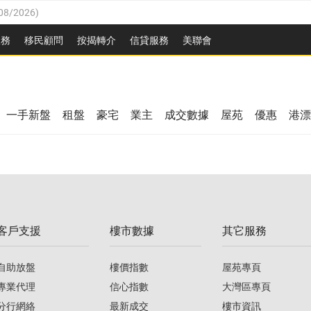
08/2026
)
8/2026
)
服務
移民顧問
按揭轉介
信貸服務
美聯會
/08/2026
)
08/2026
)
/08/2026
)
8/2026
)
3/08/2026
)
一手新盤
租盤
豪宅
業主
成交數據
屋苑
優惠
港漂
08/2026
)
/08/2026
)
/08/2026
)
3/08/2026
)
客戶支援
樓市數據
其它服務
08/2026
)
自助放盤
樓價指數
屋苑專頁
專業代理
信心指數
大灣區專頁
分行網絡
最新成交
樓市資訊