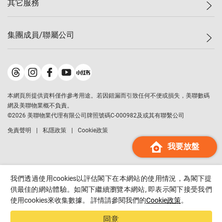
其它服務
美聯豪宅
查詢熱線
信心指數
獨家樓盤
聯絡我們
最新成交
屋苑專頁
租盤
集團成員/聯屬公司
按揭計算機
歷史成交
大灣區專頁
居屋專頁
負擔能力計算機
成交數據
樓市資訊
買賣流程
美聯物業
轉按計算機
屋苑成交排行榜
美聯精英會
鋑聯控股
*
繳款方式
地區百科
美聯慈善基金
美聯工商舖
*
本網頁所提供資料僅作參考用途。若因錯漏而引致任何不便或損失，美聯數碼
美善會
美聯中國
網及美聯物業概不負責。
地產代理管理協會
©
2026
美聯物業代理有限公司牌照號碼C-000982及或其有聯繫公司
美聯澳門
申報已遞交的購樓意向登記
免責聲明
私隱政策
Cookie政策
美聯金融集團
我要放盤
美聯移民顧問
美聯升學顧問
美聯測量師行
我們透過使用cookies以評估閣下在本網站的使用情況，為閣下提
香港置業
供最佳的網站體驗。如閣下繼續瀏覽本網站, 即表示閣下接受我們
使用cookies來收集數據。 詳情請參閱我們的
Cookie政策
。
經絡按揭
美聯會
同意