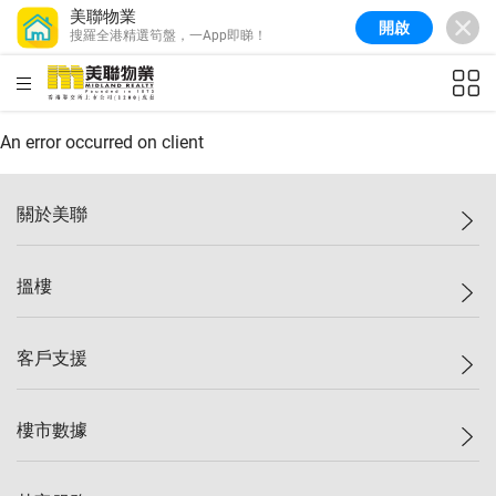
美聯物業
開啟
搜羅全港精選筍盤，一App即睇！
美聯信心指數
77.1
較上週
0.7%
較上月
-0.4%
(
03/08/2026
)
HKD
ft²
全港樓價指數
149.1
較上週
0%
較上月
0.4%
(
03/08/2026
)
An error occurred on client
港島樓價指數
157.4
較上週
-0.3%
較上月
-0.8%
(
03/08/2026
)
關於美聯
九龍樓價指數
156.4
較上週
-0.1%
較上月
0.3%
(
03/08/2026
)
美聯集團
搵樓
新界樓價指數
134.8
較上週
0.1%
較上月
0.9%
(
03/08/2026
)
投資者關係
美聯信心指數
77.1
較上週
0.7%
較上月
-0.4%
(
03/08/2026
)
集團動態
一手新盤
客戶支援
人才招募
二手盤
網站地圖
上車
自助放盤
樓市數據
減價
專業代理
低水
分行網絡
樓價指數