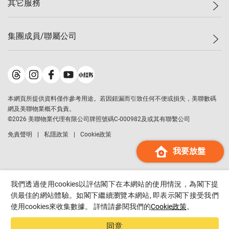
其它服務
美聯豪宅
查詢熱線
信心指數
獨家樓盤
聯絡我們
最新成交
屋苑專頁
租盤
集團成員/聯屬公司
按揭計算機
歷史成交
大灣區專頁
居屋專頁
負擔能力計算機
成交數據
樓市資訊
買賣流程
美聯物業
轉按計算機
屋苑成交排行榜
美聯精英會
鋑聯控股
*
繳款方式
地區百科
美聯慈善基金
美聯工商舖
*
本網頁所提供資料僅作參考用途。若因錯漏而引致任何不便或損失，美聯數碼
美善會
美聯中國
網及美聯物業概不負責。
地產代理管理協會
©
2026
美聯物業代理有限公司牌照號碼C-000982及或其有聯繫公司
美聯澳門
申報已遞交的購樓意向登記
免責聲明
私隱政策
Cookie政策
美聯金融集團
我要放盤
美聯移民顧問
美聯升學顧問
美聯測量師行
我們透過使用cookies以評估閣下在本網站的使用情況，為閣下提
香港置業
供最佳的網站體驗。如閣下繼續瀏覽本網站, 即表示閣下接受我們
使用cookies來收集數據。 詳情請參閱我們的
Cookie政策
。
經絡按揭
美聯會
同意