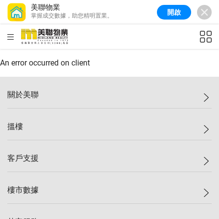
美聯物業
開啟
掌握成交數據，助您精明置業。
美聯信心指數
77.1
較上週
0.7%
較上月
-0.4%
(
03/08/2026
)
HKD
ft²
全港樓價指數
149.1
較上週
0%
較上月
0.4%
(
03/08/2026
)
An error occurred on client
港島樓價指數
157.4
較上週
-0.3%
較上月
-0.8%
(
03/08/2026
)
關於美聯
九龍樓價指數
156.4
較上週
-0.1%
較上月
0.3%
(
03/08/2026
)
美聯集團
搵樓
新界樓價指數
134.8
較上週
0.1%
較上月
0.9%
(
03/08/2026
)
投資者關係
美聯信心指數
77.1
較上週
0.7%
較上月
-0.4%
(
03/08/2026
)
集團動態
一手新盤
客戶支援
人才招募
二手盤
網站地圖
上車
自助放盤
樓市數據
減價
專業代理
低水
分行網絡
樓價指數