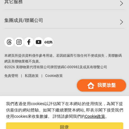
其它服務
美聯豪宅
查詢熱線
信心指數
獨家樓盤
聯絡我們
最新成交
屋苑專頁
租盤
集團成員/聯屬公司
按揭計算機
歷史成交
大灣區專頁
居屋專頁
負擔能力計算機
成交數據
樓市資訊
買賣流程
美聯物業
轉按計算機
屋苑成交排行榜
美聯精英會
鋑聯控股
*
繳款方式
地區百科
美聯慈善基金
美聯工商舖
*
本網頁所提供資料僅作參考用途。若因錯漏而引致任何不便或損失，美聯數碼
美善會
美聯中國
網及美聯物業概不負責。
地產代理管理協會
©
2026
美聯物業代理有限公司牌照號碼C-000982及或其有聯繫公司
美聯澳門
申報已遞交的購樓意向登記
免責聲明
私隱政策
Cookie政策
美聯金融集團
我要放盤
美聯移民顧問
美聯升學顧問
美聯測量師行
我們透過使用cookies以評估閣下在本網站的使用情況，為閣下提
香港置業
供最佳的網站體驗。如閣下繼續瀏覽本網站, 即表示閣下接受我們
使用cookies來收集數據。 詳情請參閱我們的
Cookie政策
。
經絡按揭
美聯會
同意