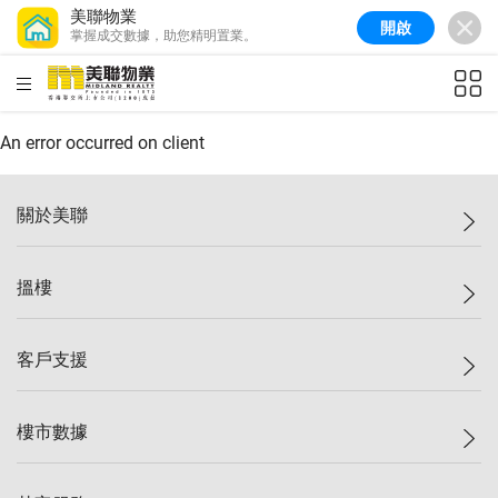
美聯物業
開啟
掌握成交數據，助您精明置業。
美聯信心指數
77.1
較上週
0.7%
較上月
-0.4%
(
03/08/2026
)
HKD
ft²
全港樓價指數
149.1
較上週
0%
較上月
0.4%
(
03/08/2026
)
An error occurred on client
港島樓價指數
157.4
較上週
-0.3%
較上月
-0.8%
(
03/08/2026
)
關於美聯
九龍樓價指數
156.4
較上週
-0.1%
較上月
0.3%
(
03/08/2026
)
美聯集團
搵樓
新界樓價指數
134.8
較上週
0.1%
較上月
0.9%
(
03/08/2026
)
投資者關係
美聯信心指數
77.1
較上週
0.7%
較上月
-0.4%
(
03/08/2026
)
集團動態
一手新盤
客戶支援
人才招募
二手盤
網站地圖
上車
自助放盤
樓市數據
減價
專業代理
低水
分行網絡
樓價指數