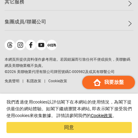
其它服務
美聯豪宅
查詢熱線
信心指數
獨家樓盤
聯絡我們
最新成交
屋苑專頁
租盤
集團成員/聯屬公司
按揭計算機
歷史成交
大灣區專頁
居屋專頁
負擔能力計算機
成交數據
樓市資訊
買賣流程
美聯物業
轉按計算機
屋苑成交排行榜
美聯精英會
鋑聯控股
*
繳款方式
地區百科
美聯慈善基金
美聯工商舖
*
本網頁所提供資料僅作參考用途。若因錯漏而引致任何不便或損失，美聯數碼
美善會
美聯中國
網及美聯物業概不負責。
地產代理管理協會
©
2026
美聯物業代理有限公司牌照號碼C-000982及或其有聯繫公司
美聯澳門
申報已遞交的購樓意向登記
免責聲明
私隱政策
Cookie政策
我要放盤
美聯金融集團
美聯移民顧問
美聯升學顧問
我們透過使用cookies以評估閣下在本網站的使用情況，為閣下提
美聯測量師行
供最佳的網站體驗。如閣下繼續瀏覽本網站, 即表示閣下接受我們
使用cookies來收集數據。 詳情請參閱我們的
Cookie政策
。
香港置業
經絡按揭
同意
美聯會