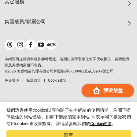
其它服務
美聯豪宅
查詢熱線
信心指數
獨家樓盤
聯絡我們
最新成交
屋苑專頁
租盤
集團成員/聯屬公司
按揭計算機
歷史成交
大灣區專頁
居屋專頁
負擔能力計算機
成交數據
樓市資訊
買賣流程
美聯物業
轉按計算機
屋苑成交排行榜
美聯精英會
鋑聯控股
*
繳款方式
地區百科
美聯慈善基金
美聯工商舖
*
本網頁所提供資料僅作參考用途。若因錯漏而引致任何不便或損失，美聯數碼
美善會
美聯中國
網及美聯物業概不負責。
地產代理管理協會
©
2026
美聯物業代理有限公司牌照號碼C-000982及或其有聯繫公司
美聯澳門
申報已遞交的購樓意向登記
免責聲明
私隱政策
Cookie政策
美聯金融集團
我要放盤
美聯移民顧問
美聯升學顧問
美聯測量師行
我們透過使用cookies以評估閣下在本網站的使用情況，為閣下提
香港置業
供最佳的網站體驗。如閣下繼續瀏覽本網站, 即表示閣下接受我們
使用cookies來收集數據。 詳情請參閱我們的
Cookie政策
。
經絡按揭
美聯會
同意