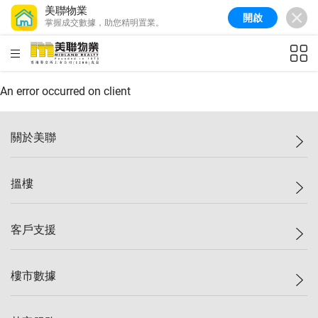
美聯物業
開啟
掌握成交數據，助您精明置業。
美聯信心指數
77.1
較上週
0.7%
較上月
-0.4%
(
03/08/2026
)
HKD
ft²
全港樓價指數
149.1
較上週
0%
較上月
0.4%
(
03/08/2026
)
An error occurred on client
港島樓價指數
157.4
較上週
-0.3%
較上月
-0.8%
(
03/08/2026
)
關於美聯
九龍樓價指數
156.4
較上週
-0.1%
較上月
0.3%
(
03/08/2026
)
美聯集團
搵樓
新界樓價指數
134.8
較上週
0.1%
較上月
0.9%
(
03/08/2026
)
投資者關係
美聯信心指數
77.1
較上週
0.7%
較上月
-0.4%
(
03/08/2026
)
集團動態
一手新盤
客戶支援
人才招募
二手盤
網站地圖
上車
自助放盤
樓市數據
減價
專業代理
低水
分行網絡
樓價指數