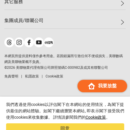
其它服務
美聯豪宅
查詢熱線
信心指數
獨家樓盤
聯絡我們
最新成交
屋苑專頁
租盤
集團成員/聯屬公司
按揭計算機
歷史成交
大灣區專頁
居屋專頁
負擔能力計算機
成交數據
樓市資訊
買賣流程
美聯物業
轉按計算機
屋苑成交排行榜
美聯精英會
鋑聯控股
*
繳款方式
地區百科
美聯慈善基金
美聯工商舖
*
本網頁所提供資料僅作參考用途。若因錯漏而引致任何不便或損失，美聯數碼
美善會
美聯中國
網及美聯物業概不負責。
地產代理管理協會
©
2026
美聯物業代理有限公司牌照號碼C-000982及或其有聯繫公司
美聯澳門
申報已遞交的購樓意向登記
免責聲明
私隱政策
Cookie政策
美聯金融集團
我要放盤
美聯移民顧問
美聯升學顧問
美聯測量師行
我們透過使用cookies以評估閣下在本網站的使用情況，為閣下提
香港置業
供最佳的網站體驗。如閣下繼續瀏覽本網站, 即表示閣下接受我們
使用cookies來收集數據。 詳情請參閱我們的
Cookie政策
。
經絡按揭
美聯會
同意