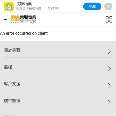
美聯物業
開啟
搜羅全港精選筍盤，一App即睇！
美聯信心指數
77.1
較上週
0.7%
較上月
-0.4%
(
03/08/2026
)
HKD
ft²
全港樓價指數
149.1
較上週
0%
較上月
0.4%
(
03/08/2026
)
An error occurred on client
港島樓價指數
157.4
較上週
-0.3%
較上月
-0.8%
(
03/08/2026
)
關於美聯
九龍樓價指數
156.4
較上週
-0.1%
較上月
0.3%
(
03/08/2026
)
美聯集團
搵樓
新界樓價指數
134.8
較上週
0.1%
較上月
0.9%
(
03/08/2026
)
投資者關係
美聯信心指數
77.1
較上週
0.7%
較上月
-0.4%
(
03/08/2026
)
集團動態
一手新盤
客戶支援
人才招募
二手盤
網站地圖
上車
自助放盤
樓市數據
減價
專業代理
低水
分行網絡
樓價指數