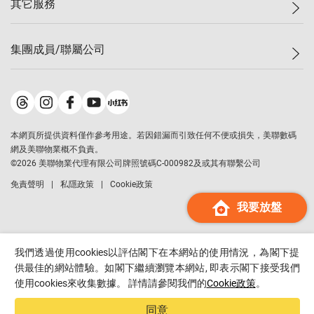
其它服務
美聯豪宅
查詢熱線
信心指數
獨家樓盤
聯絡我們
最新成交
屋苑專頁
租盤
集團成員/聯屬公司
按揭計算機
歷史成交
大灣區專頁
居屋專頁
負擔能力計算機
成交數據
樓市資訊
買賣流程
美聯物業
轉按計算機
屋苑成交排行榜
美聯精英會
鋑聯控股
*
繳款方式
地區百科
美聯慈善基金
美聯工商舖
*
本網頁所提供資料僅作參考用途。若因錯漏而引致任何不便或損失，美聯數碼
美善會
美聯中國
網及美聯物業概不負責。
地產代理管理協會
©
2026
美聯物業代理有限公司牌照號碼C-000982及或其有聯繫公司
美聯澳門
申報已遞交的購樓意向登記
免責聲明
私隱政策
Cookie政策
美聯金融集團
我要放盤
美聯移民顧問
美聯升學顧問
美聯測量師行
我們透過使用cookies以評估閣下在本網站的使用情況，為閣下提
香港置業
供最佳的網站體驗。如閣下繼續瀏覽本網站, 即表示閣下接受我們
使用cookies來收集數據。 詳情請參閱我們的
Cookie政策
。
經絡按揭
美聯會
同意