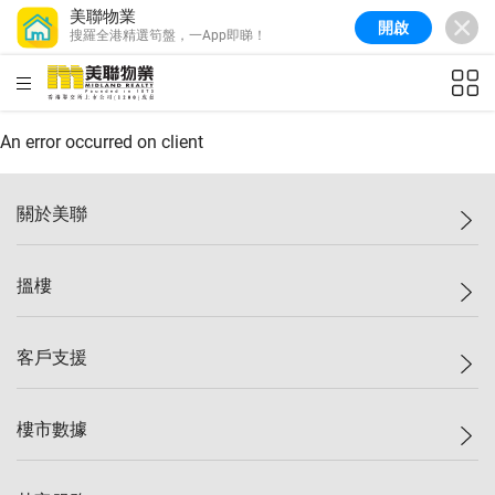
美聯物業
開啟
搜羅全港精選筍盤，一App即睇！
美聯信心指數
77.1
較上週
0.7%
較上月
-0.4%
(
03/08/2026
)
HKD
ft²
全港樓價指數
149.1
較上週
0%
較上月
0.4%
(
03/08/2026
)
An error occurred on client
港島樓價指數
157.4
較上週
-0.3%
較上月
-0.8%
(
03/08/2026
)
關於美聯
九龍樓價指數
156.4
較上週
-0.1%
較上月
0.3%
(
03/08/2026
)
美聯集團
搵樓
新界樓價指數
134.8
較上週
0.1%
較上月
0.9%
(
03/08/2026
)
投資者關係
美聯信心指數
77.1
較上週
0.7%
較上月
-0.4%
(
03/08/2026
)
集團動態
一手新盤
客戶支援
人才招募
二手盤
網站地圖
上車
自助放盤
樓市數據
減價
專業代理
低水
分行網絡
樓價指數