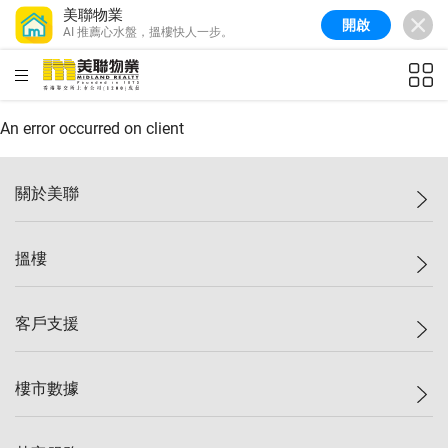
美聯物業
開啟
AI 推薦心水盤，搵樓快人一步。
美聯信心指數
77.1
較上週
0.7%
較上月
-0.4%
(
03/08/2026
)
HKD
ft²
全港樓價指數
149.1
較上週
0%
較上月
0.4%
(
03/08/2026
)
An error occurred on client
港島樓價指數
157.4
較上週
-0.3%
較上月
-0.8%
(
03/08/2026
)
關於美聯
九龍樓價指數
156.4
較上週
-0.1%
較上月
0.3%
(
03/08/2026
)
美聯集團
搵樓
新界樓價指數
134.8
較上週
0.1%
較上月
0.9%
(
03/08/2026
)
投資者關係
美聯信心指數
77.1
較上週
0.7%
較上月
-0.4%
(
03/08/2026
)
集團動態
一手新盤
客戶支援
人才招募
二手盤
網站地圖
上車
自助放盤
樓市數據
減價
專業代理
低水
分行網絡
樓價指數