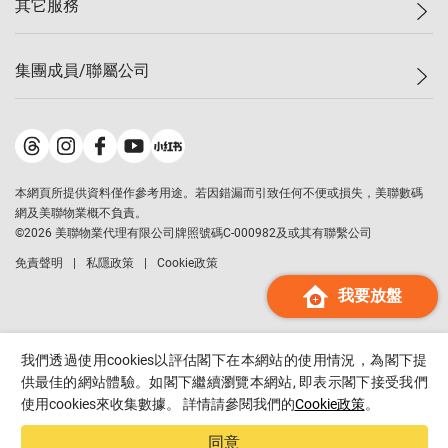
其它服務
美聯豪宅
查詢熱線
信心指數
獨家樓盤
聯絡我們
最新成交
屋苑專頁
租盤
集團成員/聯屬公司
按揭計算機
歷史成交
大灣區專頁
居屋專頁
負擔能力計算機
成交數據
樓市資訊
買賣流程
美聯物業
轉按計算機
屋苑成交排行榜
美聯精英會
鋑聯控股
*
繳款方式
地區百科
美聯慈善基金
美聯工商舖
*
本網頁所提供資料僅作參考用途。若因錯漏而引致任何不便或損失，美聯數碼
美善會
美聯中國
網及美聯物業概不負責。
地產代理管理協會
©
2026
美聯物業代理有限公司牌照號碼C-000982及或其有聯繫公司
美聯澳門
申報已遞交的購樓意向登記
免責聲明
私隱政策
Cookie政策
美聯金融集團
我要放盤
美聯移民顧問
美聯升學顧問
美聯測量師行
我們透過使用cookies以評估閣下在本網站的使用情況，為閣下提
香港置業
供最佳的網站體驗。如閣下繼續瀏覽本網站, 即表示閣下接受我們
使用cookies來收集數據。 詳情請參閱我們的
Cookie政策
。
經絡按揭
美聯會
同意