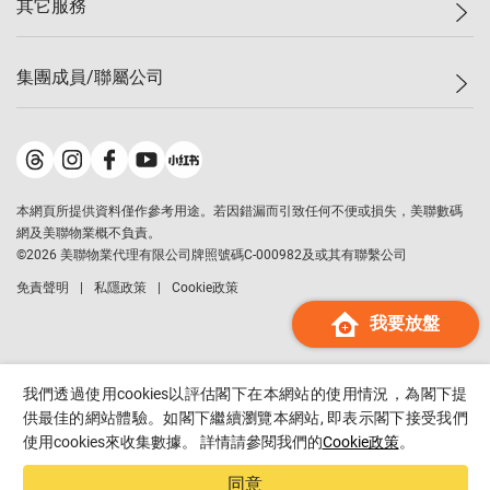
其它服務
美聯豪宅
查詢熱線
信心指數
獨家樓盤
聯絡我們
最新成交
屋苑專頁
租盤
集團成員/聯屬公司
按揭計算機
歷史成交
大灣區專頁
居屋專頁
負擔能力計算機
成交數據
樓市資訊
買賣流程
美聯物業
轉按計算機
屋苑成交排行榜
美聯精英會
鋑聯控股
*
繳款方式
地區百科
美聯慈善基金
美聯工商舖
*
本網頁所提供資料僅作參考用途。若因錯漏而引致任何不便或損失，美聯數碼
美善會
美聯中國
網及美聯物業概不負責。
地產代理管理協會
©
2026
美聯物業代理有限公司牌照號碼C-000982及或其有聯繫公司
美聯澳門
申報已遞交的購樓意向登記
免責聲明
私隱政策
Cookie政策
美聯金融集團
我要放盤
美聯移民顧問
美聯升學顧問
美聯測量師行
我們透過使用cookies以評估閣下在本網站的使用情況，為閣下提
香港置業
供最佳的網站體驗。如閣下繼續瀏覽本網站, 即表示閣下接受我們
使用cookies來收集數據。 詳情請參閱我們的
Cookie政策
。
經絡按揭
美聯會
同意