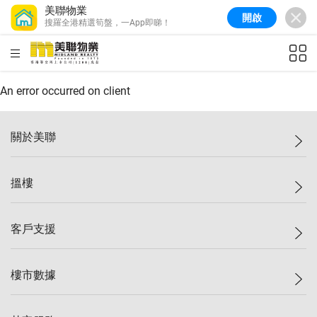
美聯物業
開啟
搜羅全港精選筍盤，一App即睇！
美聯信心指數
77.1
較上週
0.7%
較上月
-0.4%
(
03/08/2026
)
HKD
ft²
全港樓價指數
149.1
較上週
0%
較上月
0.4%
(
03/08/2026
)
An error occurred on client
港島樓價指數
157.4
較上週
-0.3%
較上月
-0.8%
(
03/08/2026
)
關於美聯
九龍樓價指數
156.4
較上週
-0.1%
較上月
0.3%
(
03/08/2026
)
美聯集團
搵樓
新界樓價指數
134.8
較上週
0.1%
較上月
0.9%
(
03/08/2026
)
投資者關係
美聯信心指數
77.1
較上週
0.7%
較上月
-0.4%
(
03/08/2026
)
集團動態
一手新盤
客戶支援
人才招募
二手盤
網站地圖
上車
自助放盤
樓市數據
減價
專業代理
低水
分行網絡
樓價指數