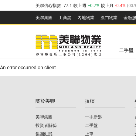
美聯信心指數
77.1
較上週
0.7%
較上月
-0.4%
(
03/
全港樓價指數
149.1
較上週
0%
較上月
0.4%
(
03/0
美聯集團
工商舖
內地物業
澳門物業
金融
港島樓價指數
157.4
較上週
-0.3%
較上月
-0.8%
(
03
美聯信心指數
77.1
較上週
0.7%
較上月
-0.4%
(
03/
九龍樓價指數
156.4
較上週
-0.1%
較上月
0.3%
(
03
全港樓價指數
149.1
較上週
0%
較上月
0.4%
(
03/0
新界樓價指數
134.8
較上週
0.1%
較上月
0.9%
(
0
二手盤
美聯信心指數
77.1
較上週
0.7%
較上月
-0.4%
(
03/
港島樓價指數
157.4
較上週
-0.3%
較上月
-0.8%
(
03
An error occurred on client
九龍樓價指數
156.4
較上週
-0.1%
較上月
0.3%
(
03
新界樓價指數
134.8
較上週
0.1%
較上月
0.9%
(
0
關於美聯
搵樓
美聯信心指數
77.1
較上週
0.7%
較上月
-0.4%
(
03/
美聯集團
一手新盤
投資者關係
二手盤
集團動態
上車