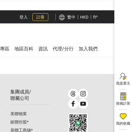
登入
註冊
繁中
HKD
ft²
專區
地區百科
資訊
代理/分行
加入我們
我是業主
集團成員/
聯屬公司
按揭計算
美聯物業
鋑聯控股
*
我的收藏
美聯工商舖
*