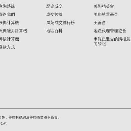
查詢熱線
歷史成交
美聯精英會
聯絡我們
成交數據
美聯慈善基金
按揭計算機
屋苑成交排行榜
美善會
負擔能力計算機
地區百科
地產代理管理協會
轉按計算機
申報已遞交的購樓意
向登記
繳款方式
損失，美聯數碼網及美聯物業概不負責。
繫公司