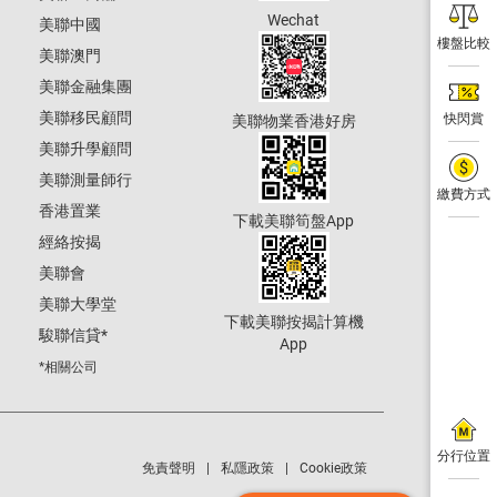
Wechat
美聯中國
樓盤比較
美聯澳門
美聯金融集團
美聯移民顧問
快閃賞
美聯物業香港好房
美聯升學顧問
美聯測量師行
繳費方式
香港置業
下載美聯筍盤App
經絡按揭
美聯會
美聯大學堂
下載美聯按揭計算機
駿聯信貸
*
App
*相關公司
分行位置
免責聲明
私隱政策
Cookie政策