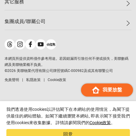
其它服務
美聯豪宅
查詢熱線
信心指數
獨家樓盤
聯絡我們
最新成交
屋苑專頁
租盤
集團成員/聯屬公司
按揭計算機
歷史成交
大灣區專頁
居屋專頁
負擔能力計算機
成交數據
樓市資訊
買賣流程
美聯物業
轉按計算機
屋苑成交排行榜
美聯精英會
鋑聯控股
*
繳款方式
地區百科
美聯慈善基金
美聯工商舖
*
本網頁所提供資料僅作參考用途。若因錯漏而引致任何不便或損失，美聯數碼
美善會
美聯中國
網及美聯物業概不負責。
地產代理管理協會
©
2026
美聯物業代理有限公司牌照號碼C-000982及或其有聯繫公司
美聯澳門
申報已遞交的購樓意向登記
免責聲明
私隱政策
Cookie政策
美聯金融集團
我要放盤
美聯移民顧問
美聯升學顧問
美聯測量師行
我們透過使用cookies以評估閣下在本網站的使用情況，為閣下提
香港置業
供最佳的網站體驗。如閣下繼續瀏覽本網站, 即表示閣下接受我們
使用cookies來收集數據。 詳情請參閱我們的
Cookie政策
。
經絡按揭
美聯會
同意