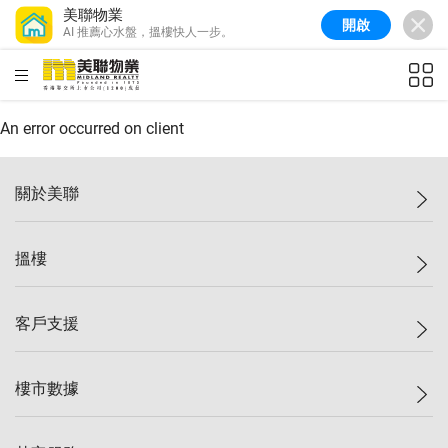
美聯物業
開啟
AI 推薦心水盤，搵樓快人一步。
美聯信心指數
77.1
較上週
0.7%
較上月
-0.4%
(
03/08/2026
)
HKD
ft²
全港樓價指數
149.1
較上週
0%
較上月
0.4%
(
03/08/2026
)
An error occurred on client
港島樓價指數
157.4
較上週
-0.3%
較上月
-0.8%
(
03/08/2026
)
關於美聯
九龍樓價指數
156.4
較上週
-0.1%
較上月
0.3%
(
03/08/2026
)
美聯集團
搵樓
新界樓價指數
134.8
較上週
0.1%
較上月
0.9%
(
03/08/2026
)
投資者關係
美聯信心指數
77.1
較上週
0.7%
較上月
-0.4%
(
03/08/2026
)
集團動態
一手新盤
客戶支援
人才招募
二手盤
網站地圖
上車
自助放盤
樓市數據
減價
專業代理
低水
分行網絡
樓價指數