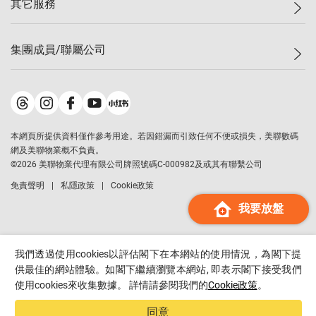
其它服務
美聯豪宅
查詢熱線
信心指數
獨家樓盤
聯絡我們
最新成交
屋苑專頁
租盤
集團成員/聯屬公司
按揭計算機
歷史成交
大灣區專頁
居屋專頁
負擔能力計算機
成交數據
樓市資訊
買賣流程
美聯物業
轉按計算機
屋苑成交排行榜
美聯精英會
鋑聯控股
*
繳款方式
地區百科
美聯慈善基金
美聯工商舖
*
本網頁所提供資料僅作參考用途。若因錯漏而引致任何不便或損失，美聯數碼
美善會
美聯中國
網及美聯物業概不負責。
地產代理管理協會
©
2026
美聯物業代理有限公司牌照號碼C-000982及或其有聯繫公司
美聯澳門
申報已遞交的購樓意向登記
免責聲明
私隱政策
Cookie政策
美聯金融集團
我要放盤
美聯移民顧問
美聯升學顧問
美聯測量師行
我們透過使用cookies以評估閣下在本網站的使用情況，為閣下提
香港置業
供最佳的網站體驗。如閣下繼續瀏覽本網站, 即表示閣下接受我們
使用cookies來收集數據。 詳情請參閱我們的
Cookie政策
。
經絡按揭
美聯會
同意