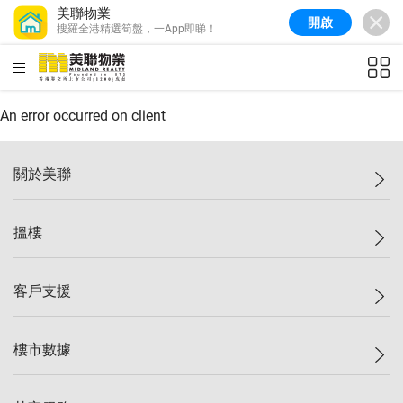
美聯物業
開啟
搜羅全港精選筍盤，一App即睇！
美聯信心指數
77.1
較上週
0.7%
較上月
-0.4%
(
03/08/2026
)
HKD
ft²
全港樓價指數
149.1
較上週
0%
較上月
0.4%
(
03/08/2026
)
An error occurred on client
港島樓價指數
157.4
較上週
-0.3%
較上月
-0.8%
(
03/08/2026
)
關於美聯
九龍樓價指數
156.4
較上週
-0.1%
較上月
0.3%
(
03/08/2026
)
美聯集團
搵樓
新界樓價指數
134.8
較上週
0.1%
較上月
0.9%
(
03/08/2026
)
投資者關係
美聯信心指數
77.1
較上週
0.7%
較上月
-0.4%
(
03/08/2026
)
集團動態
一手新盤
客戶支援
人才招募
二手盤
網站地圖
上車
自助放盤
樓市數據
減價
專業代理
低水
分行網絡
樓價指數