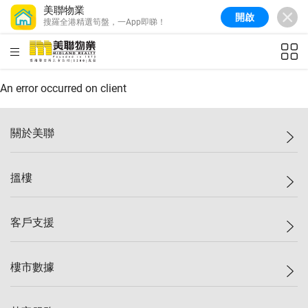
美聯物業
開啟
搜羅全港精選筍盤，一App即睇！
美聯信心指數
77.1
較上週
0.7%
較上月
-0.4%
(
03/08/2026
)
HKD
ft²
全港樓價指數
149.1
較上週
0%
較上月
0.4%
(
03/08/2026
)
An error occurred on client
港島樓價指數
157.4
較上週
-0.3%
較上月
-0.8%
(
03/08/2026
)
關於美聯
九龍樓價指數
156.4
較上週
-0.1%
較上月
0.3%
(
03/08/2026
)
美聯集團
搵樓
新界樓價指數
134.8
較上週
0.1%
較上月
0.9%
(
03/08/2026
)
投資者關係
美聯信心指數
77.1
較上週
0.7%
較上月
-0.4%
(
03/08/2026
)
集團動態
一手新盤
客戶支援
人才招募
二手盤
網站地圖
上車
自助放盤
樓市數據
減價
專業代理
低水
分行網絡
樓價指數