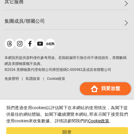
其它服務
美聯豪宅
查詢熱線
信心指數
獨家樓盤
聯絡我們
最新成交
屋苑專頁
租盤
集團成員/聯屬公司
按揭計算機
歷史成交
大灣區專頁
居屋專頁
負擔能力計算機
成交數據
樓市資訊
買賣流程
美聯物業
轉按計算機
屋苑成交排行榜
美聯精英會
鋑聯控股
*
繳款方式
地區百科
美聯慈善基金
美聯工商舖
*
本網頁所提供資料僅作參考用途。若因錯漏而引致任何不便或損失，美聯數碼
美善會
美聯中國
網及美聯物業概不負責。
地產代理管理協會
©
2026
美聯物業代理有限公司牌照號碼C-000982及或其有聯繫公司
美聯澳門
申報已遞交的購樓意向登記
免責聲明
私隱政策
Cookie政策
美聯金融集團
我要放盤
美聯移民顧問
美聯升學顧問
美聯測量師行
我們透過使用cookies以評估閣下在本網站的使用情況，為閣下提
香港置業
供最佳的網站體驗。如閣下繼續瀏覽本網站, 即表示閣下接受我們
使用cookies來收集數據。 詳情請參閱我們的
Cookie政策
。
經絡按揭
美聯會
同意