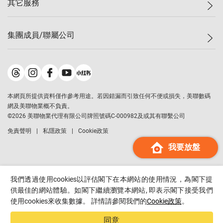
其它服務
美聯豪宅
查詢熱線
信心指數
獨家樓盤
聯絡我們
最新成交
屋苑專頁
租盤
集團成員/聯屬公司
按揭計算機
歷史成交
大灣區專頁
居屋專頁
負擔能力計算機
成交數據
樓市資訊
買賣流程
美聯物業
轉按計算機
屋苑成交排行榜
美聯精英會
鋑聯控股
*
繳款方式
地區百科
美聯慈善基金
美聯工商舖
*
本網頁所提供資料僅作參考用途。若因錯漏而引致任何不便或損失，美聯數碼
美善會
美聯中國
網及美聯物業概不負責。
地產代理管理協會
©
2026
美聯物業代理有限公司牌照號碼C-000982及或其有聯繫公司
美聯澳門
申報已遞交的購樓意向登記
免責聲明
私隱政策
Cookie政策
美聯金融集團
我要放盤
美聯移民顧問
美聯升學顧問
美聯測量師行
我們透過使用cookies以評估閣下在本網站的使用情況，為閣下提
香港置業
供最佳的網站體驗。如閣下繼續瀏覽本網站, 即表示閣下接受我們
使用cookies來收集數據。 詳情請參閱我們的
Cookie政策
。
經絡按揭
美聯會
同意