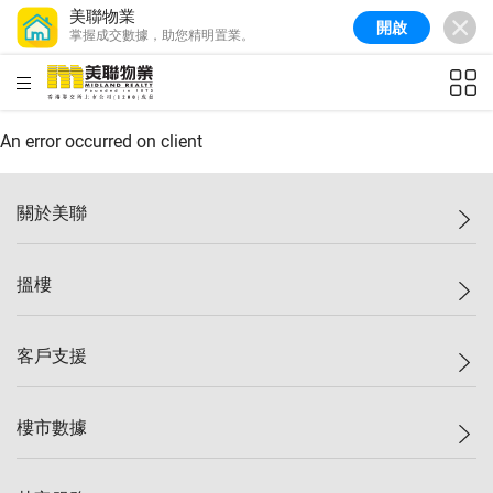
美聯物業
開啟
掌握成交數據，助您精明置業。
美聯信心指數
77.1
較上週
0.7%
較上月
-0.4%
(
03/08/2026
)
HKD
ft²
全港樓價指數
149.1
較上週
0%
較上月
0.4%
(
03/08/2026
)
An error occurred on client
港島樓價指數
157.4
較上週
-0.3%
較上月
-0.8%
(
03/08/2026
)
關於美聯
九龍樓價指數
156.4
較上週
-0.1%
較上月
0.3%
(
03/08/2026
)
美聯集團
搵樓
新界樓價指數
134.8
較上週
0.1%
較上月
0.9%
(
03/08/2026
)
投資者關係
美聯信心指數
77.1
較上週
0.7%
較上月
-0.4%
(
03/08/2026
)
集團動態
一手新盤
客戶支援
人才招募
二手盤
網站地圖
上車
自助放盤
樓市數據
減價
專業代理
低水
分行網絡
樓價指數