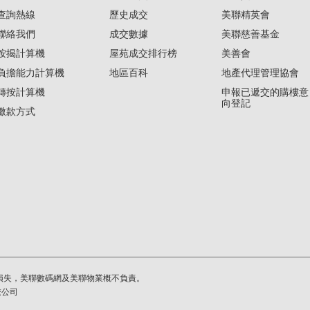
查詢熱線
歷史成交
美聯精英會
聯絡我們
成交數據
美聯慈善基金
按揭計算機
屋苑成交排行榜
美善會
負擔能力計算機
地區百科
地產代理管理協會
轉按計算機
申報已遞交的購樓意
向登記
繳款方式
損失，美聯數碼網及美聯物業概不負責。
繫公司