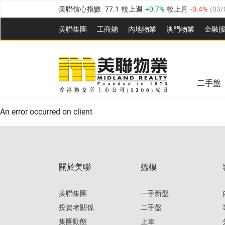
美聯信心指數
77.1
較上週
0.7%
較上月
-0.4%
(
03/
全港樓價指數
149.1
較上週
0%
較上月
0.4%
(
03/0
美聯集團
工商舖
內地物業
澳門物業
金融
港島樓價指數
157.4
較上週
-0.3%
較上月
-0.8%
(
03
美聯信心指數
77.1
較上週
0.7%
較上月
-0.4%
(
03/
九龍樓價指數
156.4
較上週
-0.1%
較上月
0.3%
(
03
全港樓價指數
149.1
較上週
0%
較上月
0.4%
(
03/0
新界樓價指數
134.8
較上週
0.1%
較上月
0.9%
(
0
二手盤
美聯信心指數
77.1
較上週
0.7%
較上月
-0.4%
(
03/
港島樓價指數
157.4
較上週
-0.3%
較上月
-0.8%
(
03
An error occurred on client
九龍樓價指數
156.4
較上週
-0.1%
較上月
0.3%
(
03
新界樓價指數
134.8
較上週
0.1%
較上月
0.9%
(
0
關於美聯
搵樓
美聯信心指數
77.1
較上週
0.7%
較上月
-0.4%
(
03/
美聯集團
一手新盤
投資者關係
二手盤
集團動態
上車