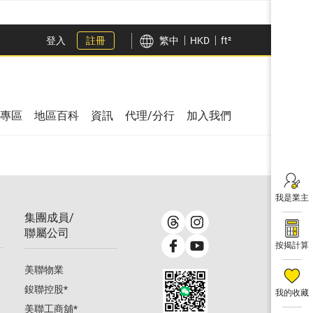
登入
註冊
繁中
HKD
ft²
專區
地區百科
資訊
代理/分行
加入我們
我是業主
集團成員/
聯屬公司
按揭計算
美聯物業
鋑聯控股
*
我的收藏
美聯工商舖
*