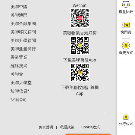
Wechat
美聯中國
樓盤比較
美聯澳門
美聯金融集團
美聯移民顧問
快閃賞
美聯物業香港好房
美聯升學顧問
美聯測量師行
繳費方式
香港置業
下載美聯筍盤App
經絡按揭
美聯會
美聯大學堂
下載美聯按揭計算機
駿聯信貸
*
App
*相關公司
分行位置
免責聲明
私隱政策
Cookie政策