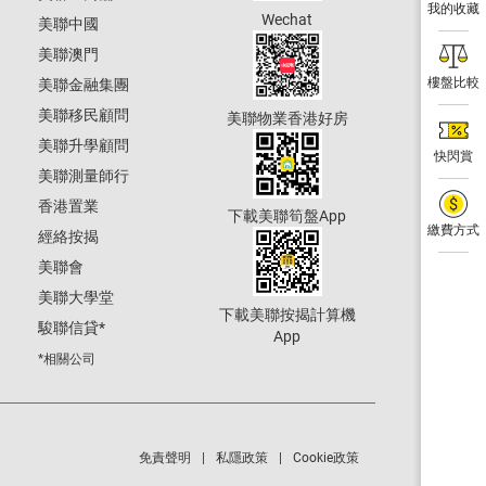
我的收藏
Wechat
美聯中國
美聯澳門
樓盤比較
美聯金融集團
美聯移民顧問
美聯物業香港好房
美聯升學顧問
快閃賞
美聯測量師行
香港置業
下載美聯筍盤App
繳費方式
經絡按揭
美聯會
美聯大學堂
下載美聯按揭計算機
駿聯信貸
*
App
*相關公司
免責聲明
私隱政策
Cookie政策