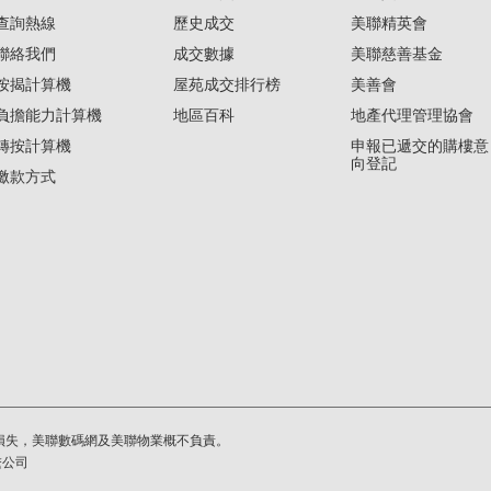
查詢熱線
歷史成交
美聯精英會
聯絡我們
成交數據
美聯慈善基金
按揭計算機
屋苑成交排行榜
美善會
負擔能力計算機
地區百科
地產代理管理協會
轉按計算機
申報已遞交的購樓意
向登記
繳款方式
損失，美聯數碼網及美聯物業概不負責。
繫公司