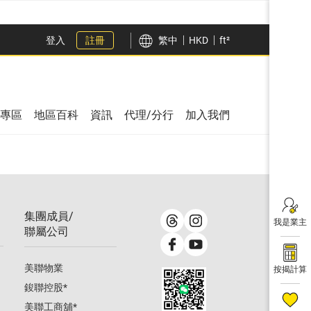
登入
註冊
繁中
HKD
ft²
專區
地區百科
資訊
代理/分行
加入我們
集團成員/
我是業主
聯屬公司
美聯物業
按揭計算
鋑聯控股
*
美聯工商舖
*