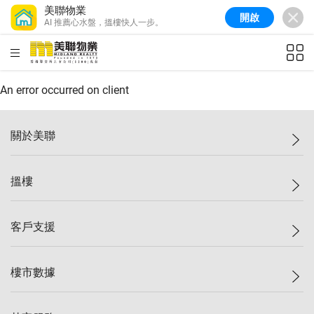
美聯物業
開啟
AI 推薦心水盤，搵樓快人一步。
美聯信心指數
77.1
較上週
0.7%
較上月
-0.4%
(
03/08/2026
)
HKD
ft²
全港樓價指數
149.1
較上週
0%
較上月
0.4%
(
03/08/2026
)
An error occurred on client
港島樓價指數
157.4
較上週
-0.3%
較上月
-0.8%
(
03/08/2026
)
關於美聯
九龍樓價指數
156.4
較上週
-0.1%
較上月
0.3%
(
03/08/2026
)
美聯集團
搵樓
新界樓價指數
134.8
較上週
0.1%
較上月
0.9%
(
03/08/2026
)
投資者關係
美聯信心指數
77.1
較上週
0.7%
較上月
-0.4%
(
03/08/2026
)
集團動態
一手新盤
客戶支援
人才招募
二手盤
網站地圖
上車
自助放盤
樓市數據
減價
專業代理
低水
分行網絡
樓價指數