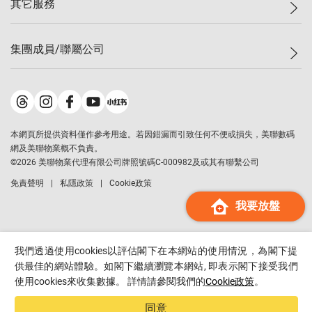
其它服務
美聯豪宅
查詢熱線
信心指數
獨家樓盤
聯絡我們
最新成交
屋苑專頁
租盤
集團成員/聯屬公司
按揭計算機
歷史成交
大灣區專頁
居屋專頁
負擔能力計算機
成交數據
樓市資訊
買賣流程
美聯物業
轉按計算機
屋苑成交排行榜
美聯精英會
鋑聯控股
*
繳款方式
地區百科
美聯慈善基金
美聯工商舖
*
本網頁所提供資料僅作參考用途。若因錯漏而引致任何不便或損失，美聯數碼
美善會
美聯中國
網及美聯物業概不負責。
地產代理管理協會
©
2026
美聯物業代理有限公司牌照號碼C-000982及或其有聯繫公司
美聯澳門
申報已遞交的購樓意向登記
免責聲明
私隱政策
Cookie政策
美聯金融集團
我要放盤
美聯移民顧問
美聯升學顧問
美聯測量師行
我們透過使用cookies以評估閣下在本網站的使用情況，為閣下提
香港置業
供最佳的網站體驗。如閣下繼續瀏覽本網站, 即表示閣下接受我們
使用cookies來收集數據。 詳情請參閱我們的
Cookie政策
。
經絡按揭
美聯會
同意