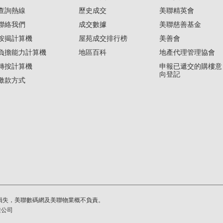
查詢熱線
歷史成交
美聯精英會
聯絡我們
成交數據
美聯慈善基金
按揭計算機
屋苑成交排行榜
美善會
負擔能力計算機
地區百科
地產代理管理協會
轉按計算機
申報已遞交的購樓意
向登記
繳款方式
損失，美聯數碼網及美聯物業概不負責。
繫公司