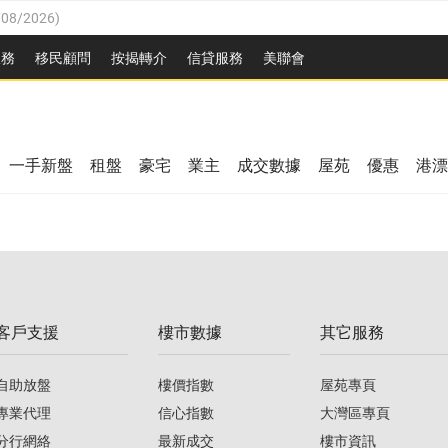
/08/2026
)
/08/2026
)
服務
移民顧問
按揭轉介
信貸服務
美聯會
3/08/2026
)
08/2026
)
08/2026
)
8/2026
)
一手新盤
租盤
豪宅
業主
成交數據
屋苑
優惠
港漂
/08/2026
)
/08/2026
)
3/08/2026
)
客戶支援
樓市數據
其它服務
08/2026
)
自助放盤
樓價指數
屋苑專頁
專業代理
信心指數
大灣區專頁
分行網絡
最新成交
樓市資訊