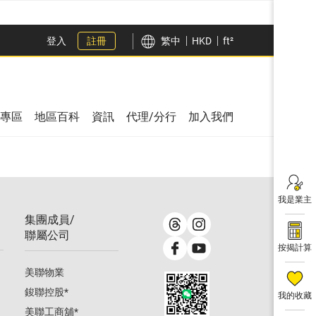
登入
註冊
繁中
HKD
ft²
專區
地區百科
資訊
代理/分行
加入我們
我是業主
集團成員/
聯屬公司
按揭計算
美聯物業
鋑聯控股
*
我的收藏
美聯工商舖
*