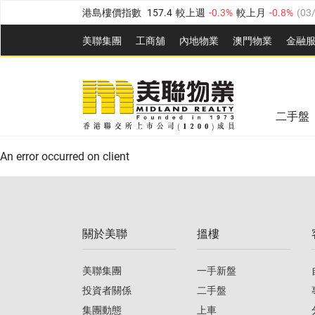
港島樓價指數
157.4
較上週
-0.3%
較上月
-0.8%
(
03
九龍樓價指數
156.4
較上週
-0.1%
較上月
0.3%
(
03
美聯集團
工商舖
內地物業
澳門物業
金融
新界樓價指數
134.8
較上週
0.1%
較上月
0.9%
(
0
美聯信心指數
77.1
較上週
0.7%
較上月
-0.4%
(
03/
美聯信心指數
77.1
較上週
0.7%
較上月
-0.4%
(
03/
全港樓價指數
149.1
較上週
0%
較上月
0.4%
(
03/0
二手盤
港島樓價指數
157.4
較上週
-0.3%
較上月
-0.8%
(
03
An error occurred on client
九龍樓價指數
156.4
較上週
-0.1%
較上月
0.3%
(
03
新界樓價指數
134.8
較上週
0.1%
較上月
0.9%
(
0
關於美聯
搵樓
美聯信心指數
77.1
較上週
0.7%
較上月
-0.4%
(
03/
美聯集團
一手新盤
投資者關係
二手盤
集團動態
上車