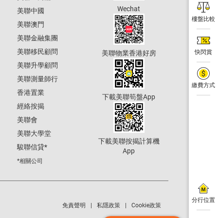
Wechat
美聯中國
樓盤比較
美聯澳門
美聯金融集團
美聯移民顧問
快閃賞
美聯物業香港好房
美聯升學顧問
美聯測量師行
繳費方式
香港置業
下載美聯筍盤App
經絡按揭
美聯會
美聯大學堂
下載美聯按揭計算機
駿聯信貸
*
App
*相關公司
分行位置
免責聲明
私隱政策
Cookie政策