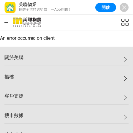
美聯物業
開啟
搜羅全港精選筍盤，一App即睇！
美聯信心指數
77.1
較上週
0.7%
較上月
-0.4%
(
03/08/2026
)
HKD
ft²
全港樓價指數
149.1
較上週
0%
較上月
0.4%
(
03/08/2026
)
An error occurred on client
港島樓價指數
157.4
較上週
-0.3%
較上月
-0.8%
(
03/08/2026
)
關於美聯
九龍樓價指數
156.4
較上週
-0.1%
較上月
0.3%
(
03/08/2026
)
美聯集團
搵樓
新界樓價指數
134.8
較上週
0.1%
較上月
0.9%
(
03/08/2026
)
投資者關係
美聯信心指數
77.1
較上週
0.7%
較上月
-0.4%
(
03/08/2026
)
集團動態
一手新盤
客戶支援
人才招募
二手盤
網站地圖
上車
自助放盤
樓市數據
減價
專業代理
低水
分行網絡
樓價指數