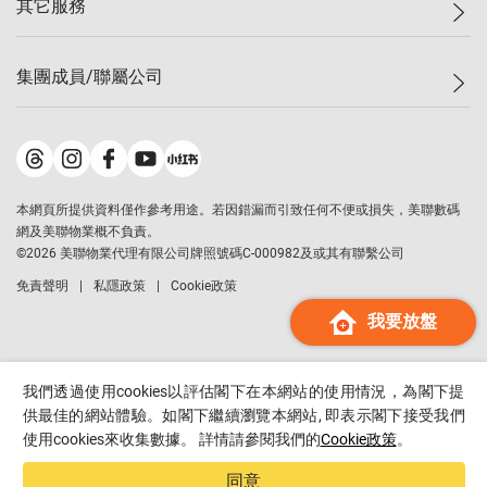
其它服務
美聯豪宅
查詢熱線
信心指數
獨家樓盤
聯絡我們
最新成交
屋苑專頁
租盤
集團成員/聯屬公司
按揭計算機
歷史成交
大灣區專頁
居屋專頁
負擔能力計算機
成交數據
樓市資訊
買賣流程
美聯物業
轉按計算機
屋苑成交排行榜
美聯精英會
鋑聯控股
*
繳款方式
地區百科
美聯慈善基金
美聯工商舖
*
本網頁所提供資料僅作參考用途。若因錯漏而引致任何不便或損失，美聯數碼
美善會
美聯中國
網及美聯物業概不負責。
地產代理管理協會
©
2026
美聯物業代理有限公司牌照號碼C-000982及或其有聯繫公司
美聯澳門
申報已遞交的購樓意向登記
免責聲明
私隱政策
Cookie政策
美聯金融集團
我要放盤
美聯移民顧問
美聯升學顧問
美聯測量師行
我們透過使用cookies以評估閣下在本網站的使用情況，為閣下提
香港置業
供最佳的網站體驗。如閣下繼續瀏覽本網站, 即表示閣下接受我們
使用cookies來收集數據。 詳情請參閱我們的
Cookie政策
。
經絡按揭
美聯會
同意