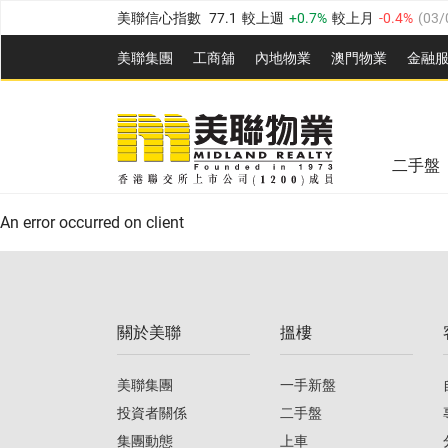
美聯信心指數
77.1
較上週
0.7%
較上月
-0.4%
(
03/
全港樓價指數
149.1
較上週
0%
較上月
0.4%
(
03/0
美聯集團
工商舖
內地物業
澳門物業
金融
港島樓價指數
157.4
較上週
-0.3%
較上月
-0.8%
(
03
美聯信心指數
77.1
較上週
0.7%
較上月
-0.4%
(
03/
九龍樓價指數
156.4
較上週
-0.1%
較上月
0.3%
(
03
全港樓價指數
149.1
較上週
0%
較上月
0.4%
(
03/0
新界樓價指數
134.8
較上週
0.1%
較上月
0.9%
(
0
二手盤
美聯信心指數
77.1
較上週
0.7%
較上月
-0.4%
(
03/
港島樓價指數
157.4
較上週
-0.3%
較上月
-0.8%
(
03
An error occurred on client
九龍樓價指數
156.4
較上週
-0.1%
較上月
0.3%
(
03
新界樓價指數
134.8
較上週
0.1%
較上月
0.9%
(
0
關於美聯
搵樓
美聯信心指數
77.1
較上週
0.7%
較上月
-0.4%
(
03/
美聯集團
一手新盤
投資者關係
二手盤
集團動態
上車