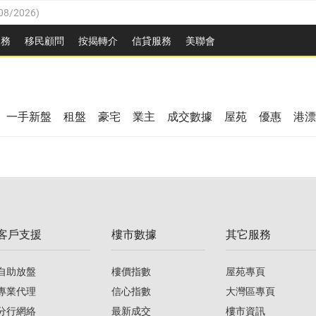
08/2026
)
8/2026
)
服務
移民顧問
按揭轉介
信貸服務
美聯會
/08/2026
)
08/2026
)
/08/2026
)
8/2026
)
3/08/2026
)
一手新盤
租盤
豪宅
業主
成交數據
屋苑
優惠
港漂
08/2026
)
/08/2026
)
/08/2026
)
3/08/2026
)
客戶支援
樓市數據
其它服務
08/2026
)
自助放盤
樓價指數
屋苑專頁
專業代理
信心指數
大灣區專頁
分行網絡
最新成交
樓市資訊