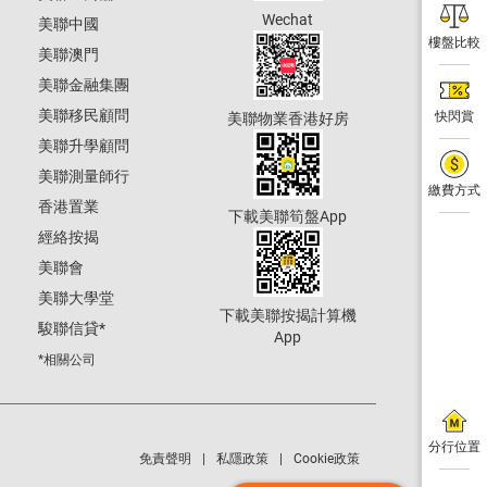
Wechat
美聯中國
樓盤比較
美聯澳門
美聯金融集團
美聯移民顧問
快閃賞
美聯物業香港好房
美聯升學顧問
美聯測量師行
繳費方式
香港置業
下載美聯筍盤App
經絡按揭
美聯會
美聯大學堂
下載美聯按揭計算機
駿聯信貸
*
App
*相關公司
分行位置
免責聲明
私隱政策
Cookie政策