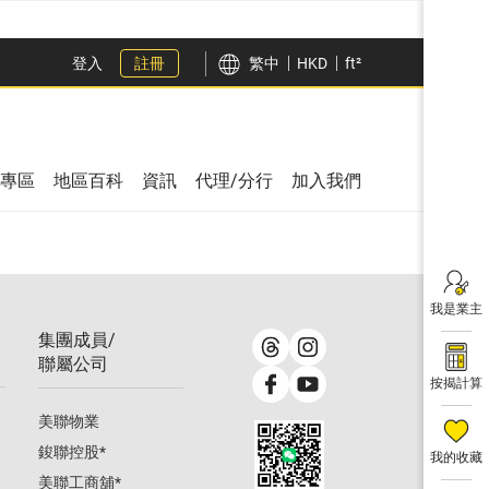
登入
註冊
繁中
HKD
ft²
專區
地區百科
資訊
代理/分行
加入我們
我是業主
集團成員/
聯屬公司
按揭計算
美聯物業
鋑聯控股
*
我的收藏
美聯工商舖
*