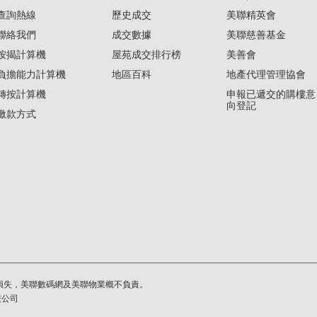
查詢熱線
歷史成交
美聯精英會
聯絡我們
成交數據
美聯慈善基金
按揭計算機
屋苑成交排行榜
美善會
負擔能力計算機
地區百科
地產代理管理協會
轉按計算機
申報已遞交的購樓意
向登記
繳款方式
損失，美聯數碼網及美聯物業概不負責。
繫公司