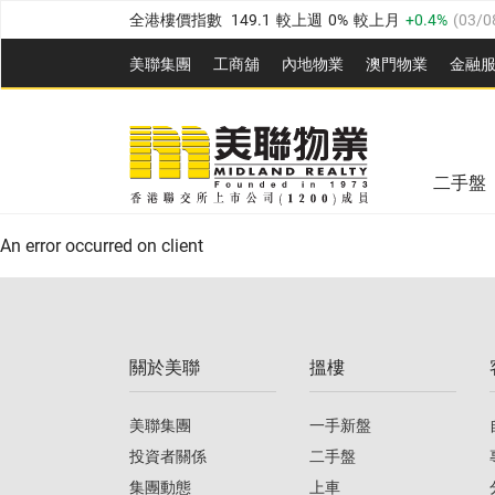
全港樓價指數
149.1
較上週
0%
較上月
0.4%
(
03/0
港島樓價指數
157.4
較上週
-0.3%
較上月
-0.8%
(
03
美聯集團
工商舖
內地物業
澳門物業
金融
九龍樓價指數
156.4
較上週
-0.1%
較上月
0.3%
(
03
美聯信心指數
77.1
較上週
0.7%
較上月
-0.4%
(
03/
新界樓價指數
134.8
較上週
0.1%
較上月
0.9%
(
0
全港樓價指數
149.1
較上週
0%
較上月
0.4%
(
03/0
美聯信心指數
77.1
較上週
0.7%
較上月
-0.4%
(
03/
二手盤
港島樓價指數
157.4
較上週
-0.3%
較上月
-0.8%
(
03
An error occurred on client
九龍樓價指數
156.4
較上週
-0.1%
較上月
0.3%
(
03
新界樓價指數
134.8
較上週
0.1%
較上月
0.9%
(
0
關於美聯
搵樓
美聯信心指數
77.1
較上週
0.7%
較上月
-0.4%
(
03/
美聯集團
一手新盤
投資者關係
二手盤
集團動態
上車