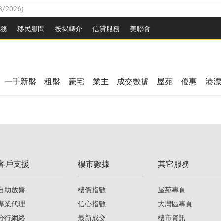
8/2026
)
/08/2026
)
服務
移民顧問
按揭轉介
信貸服務
美聯會
/08/2026
)
08/2026
)
3/08/2026
)
8/2026
)
08/2026
)
一手新盤
租盤
豪宅
業主
成交數據
屋苑
優惠
港漂
/08/2026
)
/08/2026
)
3/08/2026
)
客戶支援
樓市數據
其它服務
08/2026
)
自助放盤
樓價指數
屋苑專頁
專業代理
信心指數
大灣區專頁
分行網絡
最新成交
樓市資訊