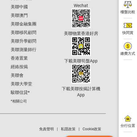
Wechat
美聯中國
樓盤比較
美聯澳門
美聯金融集團
美聯移民顧問
快閃賞
美聯物業香港好房
美聯升學顧問
美聯測量師行
繳費方式
香港置業
下載美聯筍盤App
經絡按揭
美聯會
美聯大學堂
下載美聯按揭計算機
駿聯信貸
*
App
*相關公司
分行位置
免責聲明
私隱政策
Cookie政策