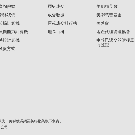
查詢熱線
歷史成交
美聯精英會
聯絡我們
成交數據
美聯慈善基金
按揭計算機
屋苑成交排行榜
美善會
負擔能力計算機
地區百科
地產代理管理協會
轉按計算機
申報已遞交的購樓意
向登記
繳款方式
損失，美聯數碼網及美聯物業概不負責。
繫公司