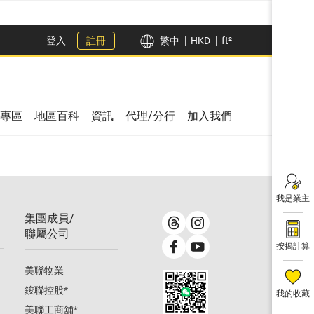
登入
註冊
繁中
HKD
ft²
專區
地區百科
資訊
代理/分行
加入我們
我是業主
集團成員/
聯屬公司
按揭計算
美聯物業
鋑聯控股
*
我的收藏
美聯工商舖
*