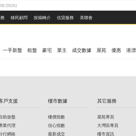
08/2026
)
8/2026
)
服務
移民顧問
按揭轉介
信貸服務
美聯會
/08/2026
)
08/2026
)
/08/2026
)
8/2026
)
3/08/2026
)
一手新盤
租盤
豪宅
業主
成交數據
屋苑
優惠
港漂
08/2026
)
/08/2026
)
/08/2026
)
3/08/2026
)
客戶支援
樓市數據
其它服務
08/2026
)
自助放盤
樓價指數
屋苑專頁
專業代理
信心指數
大灣區專頁
分行網絡
最新成交
樓市資訊