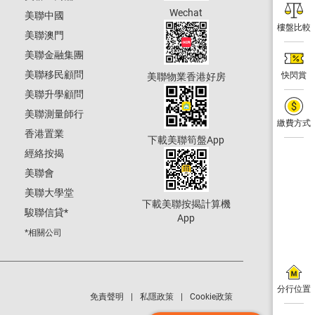
Wechat
美聯中國
樓盤比較
美聯澳門
美聯金融集團
美聯移民顧問
快閃賞
美聯物業香港好房
美聯升學顧問
美聯測量師行
繳費方式
香港置業
下載美聯筍盤App
經絡按揭
美聯會
美聯大學堂
下載美聯按揭計算機
駿聯信貸
*
App
*相關公司
分行位置
免責聲明
私隱政策
Cookie政策