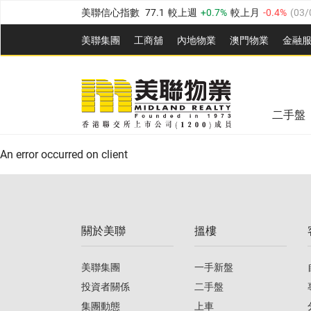
美聯信心指數
77.1
較上週
0.7%
較上月
-0.4%
(
03/
全港樓價指數
149.1
較上週
0%
較上月
0.4%
(
03/0
美聯集團
工商舖
內地物業
澳門物業
金融
港島樓價指數
157.4
較上週
-0.3%
較上月
-0.8%
(
03
美聯信心指數
77.1
較上週
0.7%
較上月
-0.4%
(
03/
九龍樓價指數
156.4
較上週
-0.1%
較上月
0.3%
(
03
全港樓價指數
149.1
較上週
0%
較上月
0.4%
(
03/0
新界樓價指數
134.8
較上週
0.1%
較上月
0.9%
(
0
二手盤
美聯信心指數
77.1
較上週
0.7%
較上月
-0.4%
(
03/
港島樓價指數
157.4
較上週
-0.3%
較上月
-0.8%
(
03
An error occurred on client
九龍樓價指數
156.4
較上週
-0.1%
較上月
0.3%
(
03
新界樓價指數
134.8
較上週
0.1%
較上月
0.9%
(
0
關於美聯
搵樓
美聯信心指數
77.1
較上週
0.7%
較上月
-0.4%
(
03/
美聯集團
一手新盤
投資者關係
二手盤
集團動態
上車