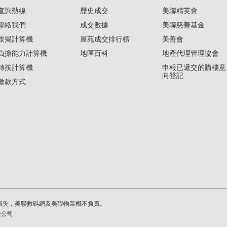
查詢熱線
歷史成交
美聯精英會
聯絡我們
成交數據
美聯慈善基金
按揭計算機
屋苑成交排行榜
美善會
負擔能力計算機
地區百科
地產代理管理協會
轉按計算機
申報已遞交的購樓意
向登記
繳款方式
損失，美聯數碼網及美聯物業概不負責。
繫公司