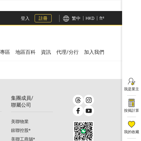
登入
註冊
繁中
HKD
ft²
專區
地區百科
資訊
代理/分行
加入我們
我是業主
集團成員/
聯屬公司
按揭計算
美聯物業
鋑聯控股
*
我的收藏
美聯工商舖
*