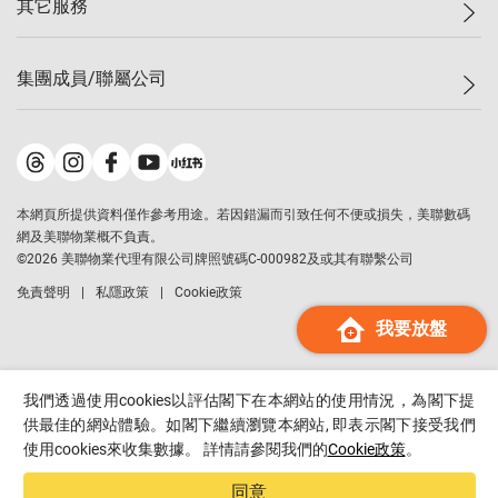
其它服務
美聯豪宅
查詢熱線
信心指數
獨家樓盤
聯絡我們
最新成交
屋苑專頁
租盤
集團成員/聯屬公司
按揭計算機
歷史成交
大灣區專頁
居屋專頁
負擔能力計算機
成交數據
樓市資訊
買賣流程
美聯物業
轉按計算機
屋苑成交排行榜
美聯精英會
鋑聯控股
*
繳款方式
地區百科
美聯慈善基金
美聯工商舖
*
本網頁所提供資料僅作參考用途。若因錯漏而引致任何不便或損失，美聯數碼
美善會
美聯中國
網及美聯物業概不負責。
地產代理管理協會
©
2026
美聯物業代理有限公司牌照號碼C-000982及或其有聯繫公司
美聯澳門
申報已遞交的購樓意向登記
免責聲明
私隱政策
Cookie政策
美聯金融集團
我要放盤
美聯移民顧問
美聯升學顧問
美聯測量師行
我們透過使用cookies以評估閣下在本網站的使用情況，為閣下提
香港置業
供最佳的網站體驗。如閣下繼續瀏覽本網站, 即表示閣下接受我們
使用cookies來收集數據。 詳情請參閱我們的
Cookie政策
。
經絡按揭
美聯會
同意