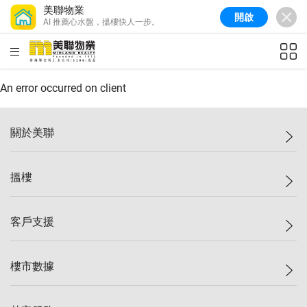
美聯物業
開啟
AI 推薦心水盤，搵樓快人一步。
美聯信心指數
76.6
較上週
-0.6%
較上月
-1.4%
(
10/08/2026
)
HKD
ft²
全港樓價指數
148.9
較上週
-0.1%
較上月
0.1%
(
10/08/2026
)
An error occurred on client
港島樓價指數
157.0
較上週
-0.2%
較上月
0.2%
(
10/08/2026
)
關於美聯
九龍樓價指數
155.7
較上週
-0.4%
較上月
-0.8%
(
10/08/2026
)
美聯集團
搵樓
新界樓價指數
135.1
較上週
0.3%
較上月
0.9%
(
10/08/2026
)
投資者關係
美聯信心指數
76.6
較上週
-0.6%
較上月
-1.4%
(
10/08/2026
)
集團動態
一手新盤
客戶支援
人才招募
二手盤
網站地圖
上車
自助放盤
樓市數據
減價
專業代理
低水
分行網絡
樓價指數