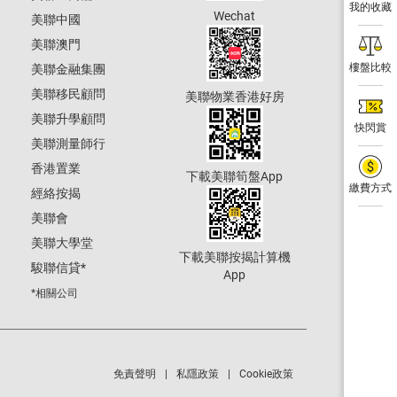
我的收藏
Wechat
美聯中國
美聯澳門
樓盤比較
美聯金融集團
美聯移民顧問
美聯物業香港好房
美聯升學顧問
快閃賞
美聯測量師行
香港置業
下載美聯筍盤App
繳費方式
經絡按揭
美聯會
美聯大學堂
下載美聯按揭計算機
駿聯信貸
*
App
*相關公司
免責聲明
私隱政策
Cookie政策