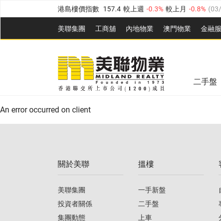
港島樓價指數
157.4
較上週
-0.3%
較上月
-0.8%
(
03
九龍樓價指數
156.4
較上週
-0.1%
較上月
0.3%
(
03
美聯集團
工商舖
內地物業
澳門物業
金融
新界樓價指數
134.8
較上週
0.1%
較上月
0.9%
(
0
美聯信心指數
77.1
較上週
0.7%
較上月
-0.4%
(
03/
美聯信心指數
77.1
較上週
0.7%
較上月
-0.4%
(
03/
全港樓價指數
149.1
較上週
0%
較上月
0.4%
(
03/0
二手盤
港島樓價指數
157.4
較上週
-0.3%
較上月
-0.8%
(
03
An error occurred on client
九龍樓價指數
156.4
較上週
-0.1%
較上月
0.3%
(
03
新界樓價指數
134.8
較上週
0.1%
較上月
0.9%
(
0
關於美聯
搵樓
美聯信心指數
77.1
較上週
0.7%
較上月
-0.4%
(
03/
美聯集團
一手新盤
投資者關係
二手盤
集團動態
上車