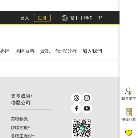
登入
註冊
繁中
HKD
ft²
專區
地區百科
資訊
代理/分行
加入我們
集團成員/
我是業主
聯屬公司
美聯物業
按揭計算
鋑聯控股
*
美聯工商舖
*