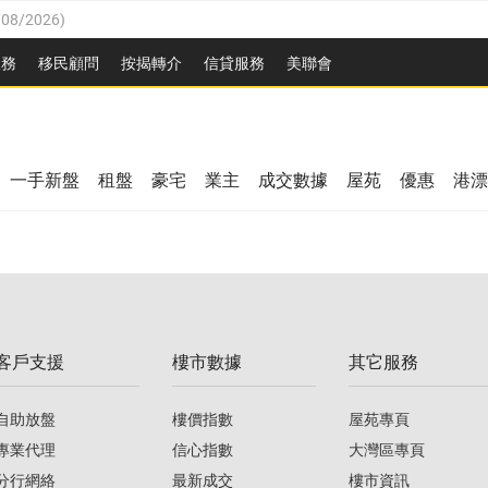
/08/2026
)
/08/2026
)
服務
移民顧問
按揭轉介
信貸服務
美聯會
3/08/2026
)
08/2026
)
08/2026
)
8/2026
)
一手新盤
租盤
豪宅
業主
成交數據
屋苑
優惠
港漂
/08/2026
)
/08/2026
)
3/08/2026
)
客戶支援
樓市數據
其它服務
08/2026
)
自助放盤
樓價指數
屋苑專頁
專業代理
信心指數
大灣區專頁
分行網絡
最新成交
樓市資訊