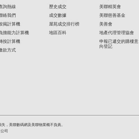
查詢熱線
歷史成交
美聯精英會
聯絡我們
成交數據
美聯慈善基金
按揭計算機
屋苑成交排行榜
美善會
負擔能力計算機
地區百科
地產代理管理協會
轉按計算機
申報已遞交的購樓意
向登記
繳款方式
損失，美聯數碼網及美聯物業概不負責。
繫公司