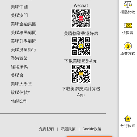
Wechat
美聯中國
樓盤比較
美聯澳門
美聯金融集團
美聯移民顧問
快閃賞
美聯物業香港好房
美聯升學顧問
美聯測量師行
繳費方式
香港置業
下載美聯筍盤App
經絡按揭
美聯會
美聯大學堂
下載美聯按揭計算機
駿聯信貸
*
App
*相關公司
分行位置
免責聲明
私隱政策
Cookie政策