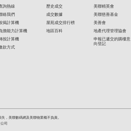
查詢熱線
歷史成交
美聯精英會
聯絡我們
成交數據
美聯慈善基金
按揭計算機
屋苑成交排行榜
美善會
負擔能力計算機
地區百科
地產代理管理協會
轉按計算機
申報已遞交的購樓意
向登記
繳款方式
損失，美聯數碼網及美聯物業概不負責。
繫公司