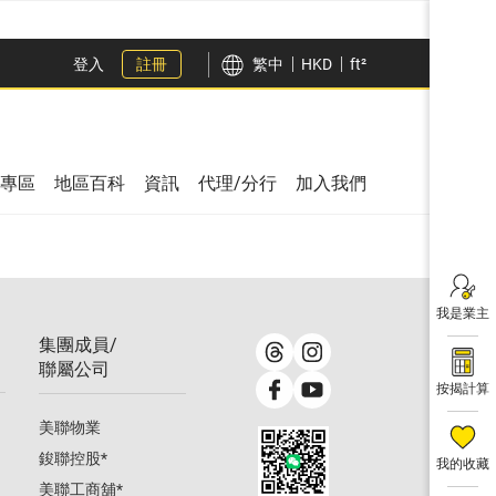
登入
註冊
繁中
HKD
ft²
專區
地區百科
資訊
代理/分行
加入我們
我是業主
集團成員/
聯屬公司
按揭計算
美聯物業
鋑聯控股
*
我的收藏
美聯工商舖
*