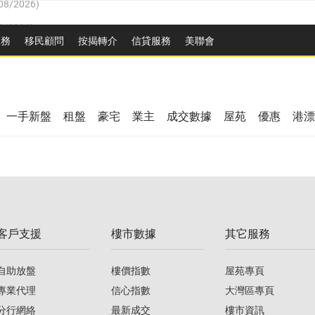
8/2026
)
服務
移民顧問
按揭轉介
信貸服務
美聯會
/08/2026
)
/08/2026
)
08/2026
)
3/08/2026
)
8/2026
)
08/2026
)
一手新盤
租盤
豪宅
業主
成交數據
屋苑
優惠
港漂
/08/2026
)
/08/2026
)
3/08/2026
)
客戶支援
樓市數據
其它服務
08/2026
)
自助放盤
樓價指數
屋苑專頁
專業代理
信心指數
大灣區專頁
分行網絡
最新成交
樓市資訊