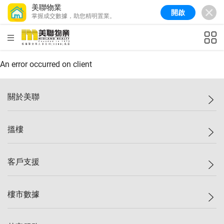
美聯物業
開啟
掌握成交數據，助您精明置業。
美聯信心指數
77.1
較上週
0.7%
較上月
-0.4%
(
03/08/2026
)
HKD
ft²
全港樓價指數
149.1
較上週
0%
較上月
0.4%
(
03/08/2026
)
An error occurred on client
港島樓價指數
157.4
較上週
-0.3%
較上月
-0.8%
(
03/08/2026
)
關於美聯
九龍樓價指數
156.4
較上週
-0.1%
較上月
0.3%
(
03/08/2026
)
美聯集團
搵樓
新界樓價指數
134.8
較上週
0.1%
較上月
0.9%
(
03/08/2026
)
投資者關係
美聯信心指數
77.1
較上週
0.7%
較上月
-0.4%
(
03/08/2026
)
集團動態
一手新盤
客戶支援
人才招募
二手盤
網站地圖
上車
自助放盤
樓市數據
減價
專業代理
低水
分行網絡
樓價指數