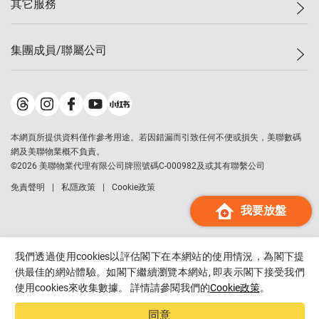
其它服務
美聯豪宅
查詢熱線
信心指數
獨家樓盤
聯絡我們
最新成交
屋苑專頁
租盤
集團成員/聯屬公司
按揭計算機
歷史成交
大灣區專頁
居屋專頁
負擔能力計算機
成交數據
樓市資訊
買賣流程
美聯物業
轉按計算機
屋苑成交排行榜
美聯精英會
鋑聯控股
*
繳款方式
地區百科
美聯慈善基金
美聯工商舖
*
本網頁所提供資料僅作參考用途。若因錯漏而引致任何不便或損失，美聯數碼
美善會
美聯中國
網及美聯物業概不負責。
地產代理管理協會
©
2026
美聯物業代理有限公司牌照號碼C-000982及或其有聯繫公司
美聯澳門
申報已遞交的購樓意向登記
免責聲明
私隱政策
Cookie政策
美聯金融集團
我要放盤
美聯移民顧問
美聯升學顧問
美聯測量師行
我們透過使用cookies以評估閣下在本網站的使用情況，為閣下提
香港置業
供最佳的網站體驗。如閣下繼續瀏覽本網站, 即表示閣下接受我們
使用cookies來收集數據。 詳情請參閱我們的
Cookie政策
。
經絡按揭
美聯會
同意