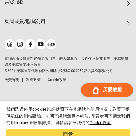
其它服務
美聯豪宅
查詢熱線
信心指數
獨家樓盤
聯絡我們
最新成交
屋苑專頁
租盤
集團成員/聯屬公司
按揭計算機
歷史成交
大灣區專頁
居屋專頁
負擔能力計算機
成交數據
樓市資訊
買賣流程
美聯物業
轉按計算機
屋苑成交排行榜
美聯精英會
鋑聯控股
*
繳款方式
地區百科
美聯慈善基金
美聯工商舖
*
本網頁所提供資料僅作參考用途。若因錯漏而引致任何不便或損失，美聯數碼
美善會
美聯中國
網及美聯物業概不負責。
地產代理管理協會
©
2026
美聯物業代理有限公司牌照號碼C-000982及或其有聯繫公司
美聯澳門
申報已遞交的購樓意向登記
免責聲明
私隱政策
Cookie政策
美聯金融集團
我要放盤
美聯移民顧問
美聯升學顧問
美聯測量師行
我們透過使用cookies以評估閣下在本網站的使用情況，為閣下提
香港置業
供最佳的網站體驗。如閣下繼續瀏覽本網站, 即表示閣下接受我們
使用cookies來收集數據。 詳情請參閱我們的
Cookie政策
。
經絡按揭
美聯會
同意