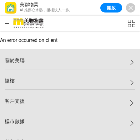
美聯物業
開啟
AI 推薦心水盤，搵樓快人一步。
美聯信心指數
77.1
較上週
0.7%
較上月
-0.4%
(
03/08/2026
)
HKD
ft²
全港樓價指數
149.1
較上週
0%
較上月
0.4%
(
03/08/2026
)
An error occurred on client
港島樓價指數
157.4
較上週
-0.3%
較上月
-0.8%
(
03/08/2026
)
關於美聯
九龍樓價指數
156.4
較上週
-0.1%
較上月
0.3%
(
03/08/2026
)
美聯集團
搵樓
新界樓價指數
134.8
較上週
0.1%
較上月
0.9%
(
03/08/2026
)
投資者關係
美聯信心指數
77.1
較上週
0.7%
較上月
-0.4%
(
03/08/2026
)
集團動態
一手新盤
客戶支援
人才招募
二手盤
網站地圖
上車
自助放盤
樓市數據
減價
專業代理
低水
分行網絡
樓價指數