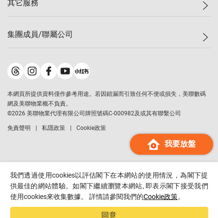
其它服務
美聯豪宅
查詢熱線
信心指數
獨家樓盤
聯絡我們
最新成交
屋苑專頁
租盤
集團成員/聯屬公司
按揭計算機
歷史成交
大灣區專頁
居屋專頁
負擔能力計算機
成交數據
樓市資訊
買賣流程
美聯物業
轉按計算機
屋苑成交排行榜
美聯精英會
鋑聯控股
*
繳款方式
地區百科
美聯慈善基金
美聯工商舖
*
本網頁所提供資料僅作參考用途。若因錯漏而引致任何不便或損失，美聯數碼
美善會
美聯中國
網及美聯物業概不負責。
地產代理管理協會
©
2026
美聯物業代理有限公司牌照號碼C-000982及或其有聯繫公司
美聯澳門
申報已遞交的購樓意向登記
免責聲明
私隱政策
Cookie政策
美聯金融集團
我要放盤
美聯移民顧問
美聯升學顧問
美聯測量師行
我們透過使用cookies以評估閣下在本網站的使用情況，為閣下提
香港置業
供最佳的網站體驗。如閣下繼續瀏覽本網站, 即表示閣下接受我們
使用cookies來收集數據。 詳情請參閱我們的
Cookie政策
。
經絡按揭
美聯會
同意