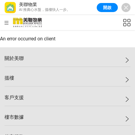
美聯物業
開啟
AI 推薦心水盤，搵樓快人一步。
美聯信心指數
77.1
較上週
0.7%
較上月
-0.4%
(
03/08/2026
)
HKD
ft²
全港樓價指數
149.1
較上週
0%
較上月
0.4%
(
03/08/2026
)
An error occurred on client
港島樓價指數
157.4
較上週
-0.3%
較上月
-0.8%
(
03/08/2026
)
關於美聯
九龍樓價指數
156.4
較上週
-0.1%
較上月
0.3%
(
03/08/2026
)
美聯集團
搵樓
新界樓價指數
134.8
較上週
0.1%
較上月
0.9%
(
03/08/2026
)
投資者關係
美聯信心指數
77.1
較上週
0.7%
較上月
-0.4%
(
03/08/2026
)
集團動態
一手新盤
客戶支援
人才招募
二手盤
網站地圖
上車
自助放盤
樓市數據
減價
專業代理
低水
分行網絡
樓價指數