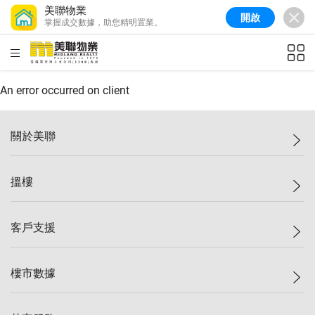
美聯物業
開啟
掌握成交數據，助您精明置業。
HKD
ft²
An error occurred on client
關於美聯
美聯集團
搵樓
投資者關係
集團動態
一手新盤
客戶支援
人才招募
二手盤
網站地圖
上車
自助放盤
樓市數據
減價
專業代理
低水
分行網絡
樓價指數