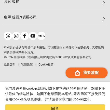
其它服務
美聯豪宅
查詢熱線
信心指數
獨家樓盤
聯絡我們
最新成交
屋苑專頁
租盤
集團成員/聯屬公司
按揭計算機
歷史成交
大灣區專頁
居屋專頁
負擔能力計算機
成交數據
樓市資訊
買賣流程
美聯物業
轉按計算機
屋苑成交排行榜
美聯精英會
鋑聯控股
*
繳款方式
地區百科
美聯慈善基金
美聯工商舖
*
本網頁所提供資料僅作參考用途。若因錯漏而引致任何不便或損失，美聯數碼
美善會
美聯中國
網及美聯物業概不負責。
地產代理管理協會
©
2026
美聯物業代理有限公司牌照號碼C-000982及或其有聯繫公司
美聯澳門
申報已遞交的購樓意向登記
免責聲明
私隱政策
Cookie政策
美聯金融集團
我要放盤
美聯移民顧問
美聯升學顧問
美聯測量師行
我們透過使用cookies以評估閣下在本網站的使用情況，為閣下提
香港置業
供最佳的網站體驗。如閣下繼續瀏覽本網站, 即表示閣下接受我們
使用cookies來收集數據。 詳情請參閱我們的
Cookie政策
。
經絡按揭
美聯會
同意