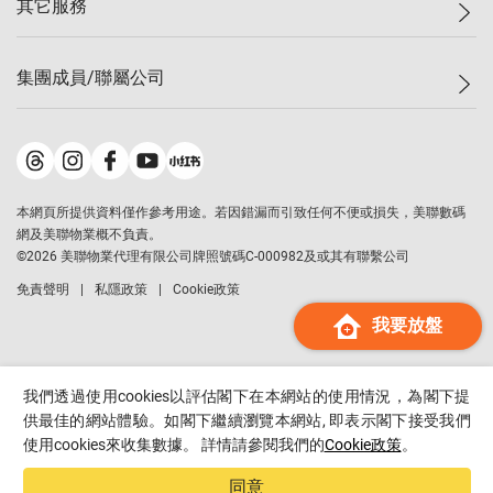
其它服務
美聯豪宅
查詢熱線
信心指數
獨家樓盤
聯絡我們
最新成交
屋苑專頁
租盤
集團成員/聯屬公司
按揭計算機
歷史成交
大灣區專頁
居屋專頁
負擔能力計算機
成交數據
樓市資訊
買賣流程
美聯物業
轉按計算機
屋苑成交排行榜
美聯精英會
鋑聯控股
*
繳款方式
地區百科
美聯慈善基金
美聯工商舖
*
本網頁所提供資料僅作參考用途。若因錯漏而引致任何不便或損失，美聯數碼
美善會
美聯中國
網及美聯物業概不負責。
地產代理管理協會
©
2026
美聯物業代理有限公司牌照號碼C-000982及或其有聯繫公司
美聯澳門
申報已遞交的購樓意向登記
免責聲明
私隱政策
Cookie政策
美聯金融集團
我要放盤
美聯移民顧問
美聯升學顧問
美聯測量師行
我們透過使用cookies以評估閣下在本網站的使用情況，為閣下提
香港置業
供最佳的網站體驗。如閣下繼續瀏覽本網站, 即表示閣下接受我們
使用cookies來收集數據。 詳情請參閱我們的
Cookie政策
。
經絡按揭
美聯會
同意