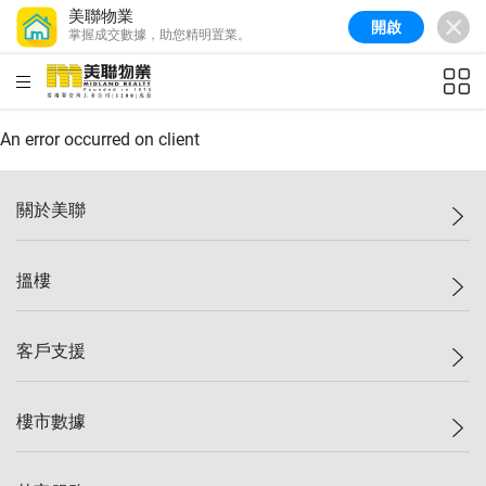
美聯物業
開啟
掌握成交數據，助您精明置業。
美聯信心指數
77.1
較上週
0.7%
較上月
-0.4%
(
03/08/2026
)
HKD
ft²
全港樓價指數
149.1
較上週
0%
較上月
0.4%
(
03/08/2026
)
An error occurred on client
港島樓價指數
157.4
較上週
-0.3%
較上月
-0.8%
(
03/08/2026
)
關於美聯
九龍樓價指數
156.4
較上週
-0.1%
較上月
0.3%
(
03/08/2026
)
美聯集團
搵樓
新界樓價指數
134.8
較上週
0.1%
較上月
0.9%
(
03/08/2026
)
投資者關係
美聯信心指數
77.1
較上週
0.7%
較上月
-0.4%
(
03/08/2026
)
集團動態
一手新盤
客戶支援
人才招募
二手盤
網站地圖
上車
自助放盤
樓市數據
減價
專業代理
低水
分行網絡
樓價指數