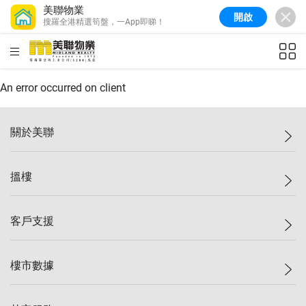
美聯物業
開啟
搜羅全港精選筍盤，一App即睇！
美聯信心指數
77.1
較上週
0.7%
較上月
-0.4%
(
03/08/2026
)
HKD
ft²
全港樓價指數
149.1
較上週
0%
較上月
0.4%
(
03/08/2026
)
An error occurred on client
港島樓價指數
157.4
較上週
-0.3%
較上月
-0.8%
(
03/08/2026
)
關於美聯
九龍樓價指數
156.4
較上週
-0.1%
較上月
0.3%
(
03/08/2026
)
美聯集團
搵樓
新界樓價指數
134.8
較上週
0.1%
較上月
0.9%
(
03/08/2026
)
投資者關係
美聯信心指數
77.1
較上週
0.7%
較上月
-0.4%
(
03/08/2026
)
集團動態
一手新盤
客戶支援
人才招募
二手盤
網站地圖
上車
自助放盤
樓市數據
減價
專業代理
低水
分行網絡
樓價指數