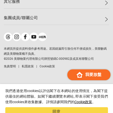
其它服務
美聯豪宅
查詢熱線
信心指數
獨家樓盤
聯絡我們
最新成交
屋苑專頁
租盤
集團成員/聯屬公司
按揭計算機
歷史成交
大灣區專頁
居屋專頁
負擔能力計算機
成交數據
樓市資訊
買賣流程
美聯物業
轉按計算機
屋苑成交排行榜
美聯精英會
鋑聯控股
*
繳款方式
地區百科
美聯慈善基金
美聯工商舖
*
本網頁所提供資料僅作參考用途。若因錯漏而引致任何不便或損失，美聯數碼
美善會
美聯中國
網及美聯物業概不負責。
地產代理管理協會
©
2026
美聯物業代理有限公司牌照號碼C-000982及或其有聯繫公司
美聯澳門
申報已遞交的購樓意向登記
免責聲明
私隱政策
Cookie政策
美聯金融集團
我要放盤
美聯移民顧問
美聯升學顧問
美聯測量師行
我們透過使用cookies以評估閣下在本網站的使用情況，為閣下提
香港置業
供最佳的網站體驗。如閣下繼續瀏覽本網站, 即表示閣下接受我們
使用cookies來收集數據。 詳情請參閱我們的
Cookie政策
。
經絡按揭
美聯會
同意