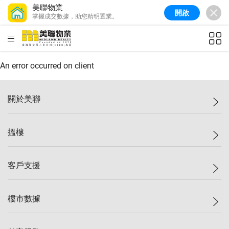
美聯物業
開啟
掌握成交數據，助您精明置業。
美聯信心指數
77.1
較上週
0.7%
較上月
-0.4%
(
03/08/2026
)
HKD
ft²
全港樓價指數
149.1
較上週
0%
較上月
0.4%
(
03/08/2026
)
An error occurred on client
港島樓價指數
157.4
較上週
-0.3%
較上月
-0.8%
(
03/08/2026
)
關於美聯
九龍樓價指數
156.4
較上週
-0.1%
較上月
0.3%
(
03/08/2026
)
美聯集團
搵樓
新界樓價指數
134.8
較上週
0.1%
較上月
0.9%
(
03/08/2026
)
投資者關係
美聯信心指數
77.1
較上週
0.7%
較上月
-0.4%
(
03/08/2026
)
集團動態
一手新盤
客戶支援
人才招募
二手盤
網站地圖
上車
自助放盤
樓市數據
減價
專業代理
低水
分行網絡
樓價指數