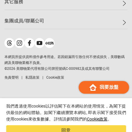
其它服務
美聯豪宅
查詢熱線
信心指數
獨家樓盤
聯絡我們
最新成交
屋苑專頁
租盤
集團成員/聯屬公司
按揭計算機
歷史成交
大灣區專頁
居屋專頁
負擔能力計算機
成交數據
樓市資訊
買賣流程
美聯物業
轉按計算機
屋苑成交排行榜
美聯精英會
鋑聯控股
*
繳款方式
地區百科
美聯慈善基金
美聯工商舖
*
本網頁所提供資料僅作參考用途。若因錯漏而引致任何不便或損失，美聯數碼
美善會
美聯中國
網及美聯物業概不負責。
地產代理管理協會
©
2026
美聯物業代理有限公司牌照號碼C-000982及或其有聯繫公司
美聯澳門
申報已遞交的購樓意向登記
免責聲明
私隱政策
Cookie政策
美聯金融集團
我要放盤
美聯移民顧問
美聯升學顧問
美聯測量師行
我們透過使用cookies以評估閣下在本網站的使用情況，為閣下提
香港置業
供最佳的網站體驗。如閣下繼續瀏覽本網站, 即表示閣下接受我們
使用cookies來收集數據。 詳情請參閱我們的
Cookie政策
。
經絡按揭
美聯會
同意