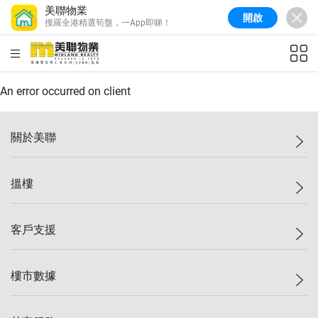
美聯物業
開啟
搜羅全港精選筍盤，一App即睇！
美聯信心指數
77.1
較上週
0.7%
較上月
-0.4%
(
03/08/2026
)
HKD
ft²
全港樓價指數
149.1
較上週
0%
較上月
0.4%
(
03/08/2026
)
An error occurred on client
港島樓價指數
157.4
較上週
-0.3%
較上月
-0.8%
(
03/08/2026
)
關於美聯
九龍樓價指數
156.4
較上週
-0.1%
較上月
0.3%
(
03/08/2026
)
美聯集團
搵樓
新界樓價指數
134.8
較上週
0.1%
較上月
0.9%
(
03/08/2026
)
投資者關係
美聯信心指數
77.1
較上週
0.7%
較上月
-0.4%
(
03/08/2026
)
集團動態
一手新盤
客戶支援
人才招募
二手盤
網站地圖
上車
自助放盤
樓市數據
減價
專業代理
低水
分行網絡
樓價指數