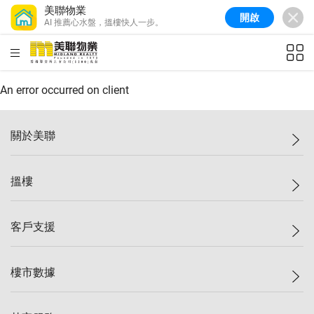
美聯物業
開啟
AI 推薦心水盤，搵樓快人一步。
美聯信心指數
77.1
較上週
0.7%
較上月
-0.4%
(
03/08/2026
)
HKD
ft²
全港樓價指數
149.1
較上週
0%
較上月
0.4%
(
03/08/2026
)
An error occurred on client
港島樓價指數
157.4
較上週
-0.3%
較上月
-0.8%
(
03/08/2026
)
關於美聯
九龍樓價指數
156.4
較上週
-0.1%
較上月
0.3%
(
03/08/2026
)
美聯集團
搵樓
新界樓價指數
134.8
較上週
0.1%
較上月
0.9%
(
03/08/2026
)
投資者關係
美聯信心指數
77.1
較上週
0.7%
較上月
-0.4%
(
03/08/2026
)
集團動態
一手新盤
客戶支援
人才招募
二手盤
網站地圖
上車
自助放盤
樓市數據
減價
專業代理
低水
分行網絡
樓價指數