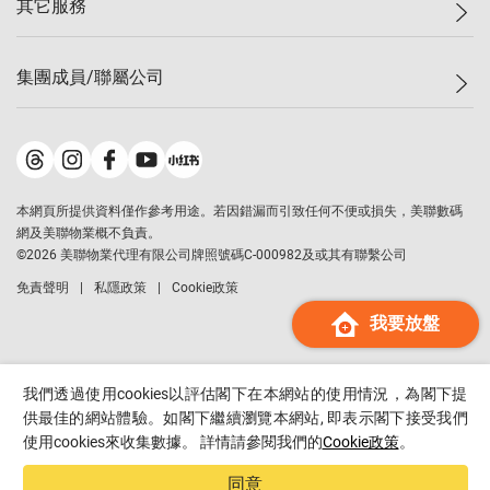
其它服務
美聯豪宅
查詢熱線
信心指數
獨家樓盤
聯絡我們
最新成交
屋苑專頁
租盤
集團成員/聯屬公司
按揭計算機
歷史成交
大灣區專頁
居屋專頁
負擔能力計算機
成交數據
樓市資訊
買賣流程
美聯物業
轉按計算機
屋苑成交排行榜
美聯精英會
鋑聯控股
*
繳款方式
地區百科
美聯慈善基金
美聯工商舖
*
本網頁所提供資料僅作參考用途。若因錯漏而引致任何不便或損失，美聯數碼
美善會
美聯中國
網及美聯物業概不負責。
地產代理管理協會
©
2026
美聯物業代理有限公司牌照號碼C-000982及或其有聯繫公司
美聯澳門
申報已遞交的購樓意向登記
免責聲明
私隱政策
Cookie政策
美聯金融集團
我要放盤
美聯移民顧問
美聯升學顧問
美聯測量師行
我們透過使用cookies以評估閣下在本網站的使用情況，為閣下提
香港置業
供最佳的網站體驗。如閣下繼續瀏覽本網站, 即表示閣下接受我們
使用cookies來收集數據。 詳情請參閱我們的
Cookie政策
。
經絡按揭
美聯會
同意