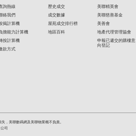
查詢熱線
歷史成交
美聯精英會
聯絡我們
成交數據
美聯慈善基金
按揭計算機
屋苑成交排行榜
美善會
負擔能力計算機
地區百科
地產代理管理協會
轉按計算機
申報已遞交的購樓意
向登記
繳款方式
損失，美聯數碼網及美聯物業概不負責。
繫公司