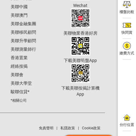
Wechat
美聯中國
樓盤比較
美聯澳門
美聯金融集團
美聯移民顧問
快閃賞
美聯物業香港好房
美聯升學顧問
美聯測量師行
繳費方式
香港置業
下載美聯筍盤App
經絡按揭
美聯會
美聯大學堂
下載美聯按揭計算機
駿聯信貸
*
App
*相關公司
分行位置
免責聲明
私隱政策
Cookie政策