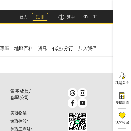
登入
註冊
繁中
HKD
ft²
專區
地區百科
資訊
代理/分行
加入我們
我是業主
集團成員/
聯屬公司
按揭計算
美聯物業
鋑聯控股
*
我的收藏
美聯工商舖
*