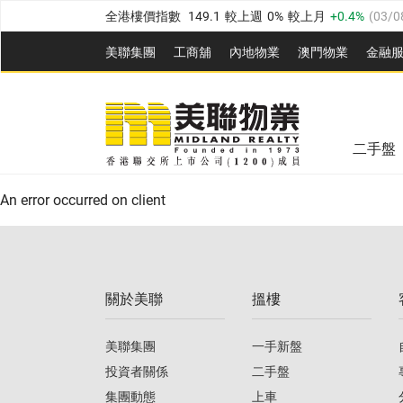
全港樓價指數
149.1
較上週
0%
較上月
0.4%
(
03/0
港島樓價指數
157.4
較上週
-0.3%
較上月
-0.8%
(
03
美聯集團
工商舖
內地物業
澳門物業
金融
九龍樓價指數
156.4
較上週
-0.1%
較上月
0.3%
(
03
美聯信心指數
77.1
較上週
0.7%
較上月
-0.4%
(
03/
新界樓價指數
134.8
較上週
0.1%
較上月
0.9%
(
0
全港樓價指數
149.1
較上週
0%
較上月
0.4%
(
03/0
美聯信心指數
77.1
較上週
0.7%
較上月
-0.4%
(
03/
二手盤
港島樓價指數
157.4
較上週
-0.3%
較上月
-0.8%
(
03
An error occurred on client
九龍樓價指數
156.4
較上週
-0.1%
較上月
0.3%
(
03
新界樓價指數
134.8
較上週
0.1%
較上月
0.9%
(
0
關於美聯
搵樓
美聯信心指數
77.1
較上週
0.7%
較上月
-0.4%
(
03/
美聯集團
一手新盤
投資者關係
二手盤
集團動態
上車