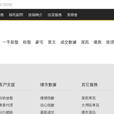
8/2026
)
/08/2026
)
服務
移民顧問
按揭轉介
信貸服務
美聯會
/08/2026
)
08/2026
)
3/08/2026
)
8/2026
)
08/2026
)
一手新盤
租盤
豪宅
業主
成交數據
屋苑
優惠
港漂
/08/2026
)
/08/2026
)
3/08/2026
)
客戶支援
樓市數據
其它服務
08/2026
)
自助放盤
樓價指數
屋苑專頁
專業代理
信心指數
大灣區專頁
分行網絡
最新成交
樓市資訊