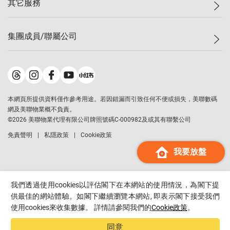
其它服務
美聯豪宅
查詢熱線
信心指數
獨家樓盤
聯絡我們
最新成交
屋苑專頁
租盤
集團成員/聯屬公司
按揭計算機
歷史成交
大灣區專頁
居屋專頁
負擔能力計算機
成交數據
樓市資訊
買賣流程
美聯物業
轉按計算機
屋苑成交排行榜
美聯精英會
鋑聯控股
*
繳款方式
地區百科
美聯慈善基金
美聯工商舖
*
本網頁所提供資料僅作參考用途。若因錯漏而引致任何不便或損失，美聯數碼
美善會
美聯中國
網及美聯物業概不負責。
地產代理管理協會
©
2026
美聯物業代理有限公司牌照號碼C-000982及或其有聯繫公司
美聯澳門
申報已遞交的購樓意向登記
免責聲明
私隱政策
Cookie政策
美聯金融集團
我要放盤
美聯移民顧問
美聯升學顧問
美聯測量師行
我們透過使用cookies以評估閣下在本網站的使用情況，為閣下提
香港置業
供最佳的網站體驗。如閣下繼續瀏覽本網站, 即表示閣下接受我們
使用cookies來收集數據。 詳情請參閱我們的
Cookie政策
。
經絡按揭
美聯會
同意