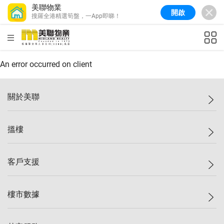
美聯物業
開啟
搜羅全港精選筍盤，一App即睇！
美聯信心指數
77.1
較上週
0.7%
較上月
-0.4%
(
03/08/2026
)
HKD
ft²
全港樓價指數
149.1
較上週
0%
較上月
0.4%
(
03/08/2026
)
An error occurred on client
港島樓價指數
157.4
較上週
-0.3%
較上月
-0.8%
(
03/08/2026
)
關於美聯
九龍樓價指數
156.4
較上週
-0.1%
較上月
0.3%
(
03/08/2026
)
美聯集團
搵樓
新界樓價指數
134.8
較上週
0.1%
較上月
0.9%
(
03/08/2026
)
投資者關係
美聯信心指數
77.1
較上週
0.7%
較上月
-0.4%
(
03/08/2026
)
集團動態
一手新盤
客戶支援
人才招募
二手盤
網站地圖
上車
自助放盤
樓市數據
減價
專業代理
低水
分行網絡
樓價指數