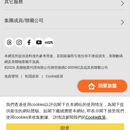
其它服務
美聯豪宅
查詢熱線
信心指數
獨家樓盤
聯絡我們
最新成交
屋苑專頁
租盤
集團成員/聯屬公司
按揭計算機
歷史成交
大灣區專頁
居屋專頁
負擔能力計算機
成交數據
樓市資訊
買賣流程
美聯物業
轉按計算機
屋苑成交排行榜
美聯精英會
鋑聯控股
*
繳款方式
地區百科
美聯慈善基金
美聯工商舖
*
本網頁所提供資料僅作參考用途。若因錯漏而引致任何不便或損失，美聯數碼
美善會
美聯中國
網及美聯物業概不負責。
地產代理管理協會
©
2026
美聯物業代理有限公司牌照號碼C-000982及或其有聯繫公司
美聯澳門
申報已遞交的購樓意向登記
免責聲明
私隱政策
Cookie政策
美聯金融集團
我要放盤
美聯移民顧問
美聯升學顧問
美聯測量師行
我們透過使用cookies以評估閣下在本網站的使用情況，為閣下提
香港置業
供最佳的網站體驗。如閣下繼續瀏覽本網站, 即表示閣下接受我們
使用cookies來收集數據。 詳情請參閱我們的
Cookie政策
。
經絡按揭
美聯會
同意