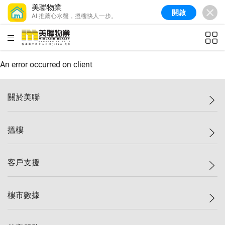
美聯物業
開啟
AI 推薦心水盤，搵樓快人一步。
美聯信心指數
77.1
較上週
0.7%
較上月
-0.4%
(
03/08/2026
)
HKD
ft²
全港樓價指數
149.1
較上週
0%
較上月
0.4%
(
03/08/2026
)
An error occurred on client
港島樓價指數
157.4
較上週
-0.3%
較上月
-0.8%
(
03/08/2026
)
關於美聯
九龍樓價指數
156.4
較上週
-0.1%
較上月
0.3%
(
03/08/2026
)
美聯集團
搵樓
新界樓價指數
134.8
較上週
0.1%
較上月
0.9%
(
03/08/2026
)
投資者關係
美聯信心指數
77.1
較上週
0.7%
較上月
-0.4%
(
03/08/2026
)
集團動態
一手新盤
客戶支援
人才招募
二手盤
網站地圖
上車
自助放盤
樓市數據
減價
專業代理
低水
分行網絡
樓價指數