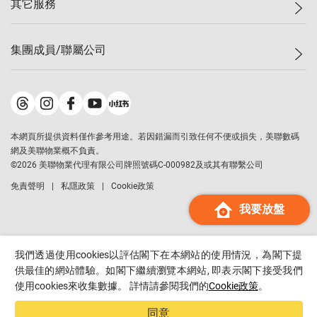
其它服務
美聯豪宅
查詢熱線
信心指數
獨家樓盤
聯絡我們
最新成交
屋苑專頁
租盤
集團成員/聯屬公司
按揭計算機
歷史成交
大灣區專頁
居屋專頁
負擔能力計算機
成交數據
樓市資訊
買賣流程
美聯物業
轉按計算機
屋苑成交排行榜
美聯精英會
鋑聯控股
*
繳款方式
地區百科
美聯慈善基金
美聯工商舖
*
本網頁所提供資料僅作參考用途。若因錯漏而引致任何不便或損失，美聯數碼
美善會
美聯中國
網及美聯物業概不負責。
地產代理管理協會
©
2026
美聯物業代理有限公司牌照號碼C-000982及或其有聯繫公司
美聯澳門
申報已遞交的購樓意向登記
免責聲明
私隱政策
Cookie政策
美聯金融集團
我要放盤
美聯移民顧問
美聯升學顧問
美聯測量師行
我們透過使用cookies以評估閣下在本網站的使用情況，為閣下提
香港置業
供最佳的網站體驗。如閣下繼續瀏覽本網站, 即表示閣下接受我們
使用cookies來收集數據。 詳情請參閱我們的
Cookie政策
。
經絡按揭
美聯會
同意