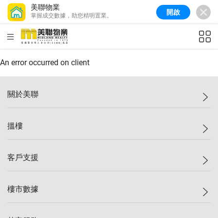
美聯物業
開啟
掌握成交數據，助您精明置業。
美聯信心指數
77.1
較上週
0.7%
較上月
-0.4%
(
03/08/2026
)
HKD
ft²
全港樓價指數
149.1
較上週
0%
較上月
0.4%
(
03/08/2026
)
An error occurred on client
港島樓價指數
157.4
較上週
-0.3%
較上月
-0.8%
(
03/08/2026
)
關於美聯
九龍樓價指數
156.4
較上週
-0.1%
較上月
0.3%
(
03/08/2026
)
美聯集團
搵樓
新界樓價指數
134.8
較上週
0.1%
較上月
0.9%
(
03/08/2026
)
投資者關係
美聯信心指數
77.1
較上週
0.7%
較上月
-0.4%
(
03/08/2026
)
集團動態
一手新盤
客戶支援
人才招募
二手盤
網站地圖
上車
自助放盤
樓市數據
減價
專業代理
低水
分行網絡
樓價指數