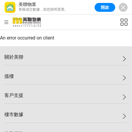
美聯物業
開啟
掌握成交數據，助您精明置業。
美聯信心指數
77.1
較上週
0.7%
較上月
-0.4%
(
03/08/2026
)
HKD
ft²
全港樓價指數
149.1
較上週
0%
較上月
0.4%
(
03/08/2026
)
An error occurred on client
港島樓價指數
157.4
較上週
-0.3%
較上月
-0.8%
(
03/08/2026
)
關於美聯
九龍樓價指數
156.4
較上週
-0.1%
較上月
0.3%
(
03/08/2026
)
美聯集團
搵樓
新界樓價指數
134.8
較上週
0.1%
較上月
0.9%
(
03/08/2026
)
投資者關係
美聯信心指數
77.1
較上週
0.7%
較上月
-0.4%
(
03/08/2026
)
集團動態
一手新盤
客戶支援
人才招募
二手盤
網站地圖
上車
自助放盤
樓市數據
減價
專業代理
低水
分行網絡
樓價指數