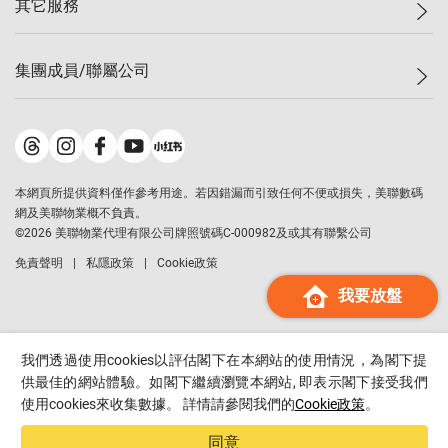
其它服務
美聯豪宅
查詢熱線
信心指數
獨家樓盤
聯絡我們
最新成交
屋苑專頁
租盤
集團成員/聯屬公司
按揭計算機
歷史成交
大灣區專頁
居屋專頁
負擔能力計算機
成交數據
樓市資訊
買賣流程
美聯物業
轉按計算機
屋苑成交排行榜
美聯精英會
鋑聯控股
*
繳款方式
地區百科
美聯慈善基金
美聯工商舖
*
本網頁所提供資料僅作參考用途。若因錯漏而引致任何不便或損失，美聯數碼
美善會
美聯中國
網及美聯物業概不負責。
地產代理管理協會
©
2026
美聯物業代理有限公司牌照號碼C-000982及或其有聯繫公司
美聯澳門
申報已遞交的購樓意向登記
免責聲明
私隱政策
Cookie政策
美聯金融集團
我要放盤
美聯移民顧問
美聯升學顧問
美聯測量師行
我們透過使用cookies以評估閣下在本網站的使用情況，為閣下提
香港置業
供最佳的網站體驗。如閣下繼續瀏覽本網站, 即表示閣下接受我們
使用cookies來收集數據。 詳情請參閱我們的
Cookie政策
。
經絡按揭
美聯會
同意