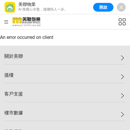
美聯物業
開啟
AI 推薦心水盤，搵樓快人一步。
美聯信心指數
77.1
較上週
0.7%
較上月
-0.4%
(
03/08/2026
)
HKD
ft²
全港樓價指數
149.1
較上週
0%
較上月
0.4%
(
03/08/2026
)
An error occurred on client
港島樓價指數
157.4
較上週
-0.3%
較上月
-0.8%
(
03/08/2026
)
關於美聯
九龍樓價指數
156.4
較上週
-0.1%
較上月
0.3%
(
03/08/2026
)
美聯集團
搵樓
新界樓價指數
134.8
較上週
0.1%
較上月
0.9%
(
03/08/2026
)
投資者關係
美聯信心指數
77.1
較上週
0.7%
較上月
-0.4%
(
03/08/2026
)
集團動態
一手新盤
客戶支援
人才招募
二手盤
網站地圖
上車
自助放盤
樓市數據
減價
專業代理
低水
分行網絡
樓價指數