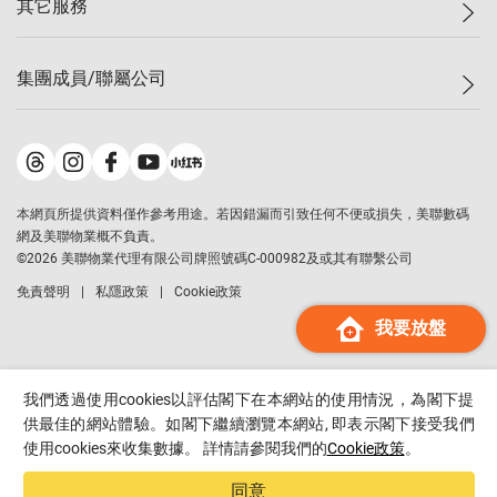
其它服務
美聯豪宅
查詢熱線
信心指數
獨家樓盤
聯絡我們
最新成交
屋苑專頁
租盤
集團成員/聯屬公司
按揭計算機
歷史成交
大灣區專頁
居屋專頁
負擔能力計算機
成交數據
樓市資訊
買賣流程
美聯物業
轉按計算機
屋苑成交排行榜
美聯精英會
鋑聯控股
*
繳款方式
地區百科
美聯慈善基金
美聯工商舖
*
本網頁所提供資料僅作參考用途。若因錯漏而引致任何不便或損失，美聯數碼
美善會
美聯中國
網及美聯物業概不負責。
地產代理管理協會
©
2026
美聯物業代理有限公司牌照號碼C-000982及或其有聯繫公司
美聯澳門
申報已遞交的購樓意向登記
免責聲明
私隱政策
Cookie政策
美聯金融集團
我要放盤
美聯移民顧問
美聯升學顧問
美聯測量師行
我們透過使用cookies以評估閣下在本網站的使用情況，為閣下提
香港置業
供最佳的網站體驗。如閣下繼續瀏覽本網站, 即表示閣下接受我們
使用cookies來收集數據。 詳情請參閱我們的
Cookie政策
。
經絡按揭
美聯會
同意