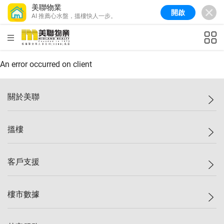
美聯物業
開啟
AI 推薦心水盤，搵樓快人一步。
美聯信心指數
77.1
較上週
0.7%
較上月
-0.4%
(
03/08/2026
)
HKD
ft²
全港樓價指數
149.1
較上週
0%
較上月
0.4%
(
03/08/2026
)
An error occurred on client
港島樓價指數
157.4
較上週
-0.3%
較上月
-0.8%
(
03/08/2026
)
關於美聯
九龍樓價指數
156.4
較上週
-0.1%
較上月
0.3%
(
03/08/2026
)
美聯集團
搵樓
新界樓價指數
134.8
較上週
0.1%
較上月
0.9%
(
03/08/2026
)
投資者關係
美聯信心指數
77.1
較上週
0.7%
較上月
-0.4%
(
03/08/2026
)
集團動態
一手新盤
客戶支援
人才招募
二手盤
網站地圖
上車
自助放盤
樓市數據
減價
專業代理
低水
分行網絡
樓價指數