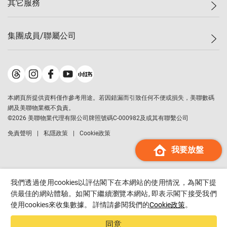
其它服務
美聯豪宅
查詢熱線
信心指數
獨家樓盤
聯絡我們
最新成交
屋苑專頁
租盤
集團成員/聯屬公司
按揭計算機
歷史成交
大灣區專頁
居屋專頁
負擔能力計算機
成交數據
樓市資訊
買賣流程
美聯物業
轉按計算機
屋苑成交排行榜
美聯精英會
鋑聯控股
*
繳款方式
地區百科
美聯慈善基金
美聯工商舖
*
本網頁所提供資料僅作參考用途。若因錯漏而引致任何不便或損失，美聯數碼
美善會
美聯中國
網及美聯物業概不負責。
地產代理管理協會
©
2026
美聯物業代理有限公司牌照號碼C-000982及或其有聯繫公司
美聯澳門
申報已遞交的購樓意向登記
免責聲明
私隱政策
Cookie政策
美聯金融集團
我要放盤
美聯移民顧問
美聯升學顧問
美聯測量師行
我們透過使用cookies以評估閣下在本網站的使用情況，為閣下提
香港置業
供最佳的網站體驗。如閣下繼續瀏覽本網站, 即表示閣下接受我們
使用cookies來收集數據。 詳情請參閱我們的
Cookie政策
。
經絡按揭
美聯會
同意