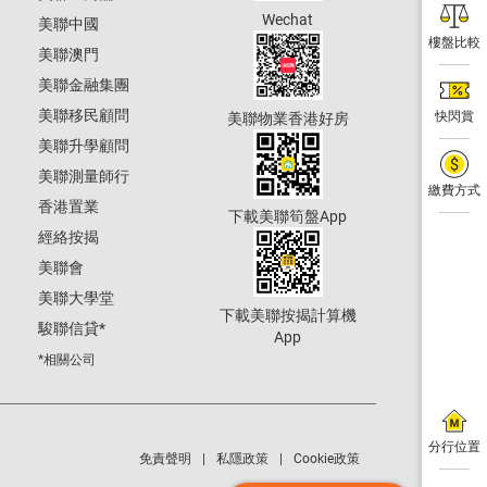
Wechat
美聯中國
樓盤比較
美聯澳門
美聯金融集團
美聯移民顧問
快閃賞
美聯物業香港好房
美聯升學顧問
美聯測量師行
繳費方式
香港置業
下載美聯筍盤App
經絡按揭
美聯會
美聯大學堂
下載美聯按揭計算機
駿聯信貸
*
App
*相關公司
分行位置
免責聲明
私隱政策
Cookie政策