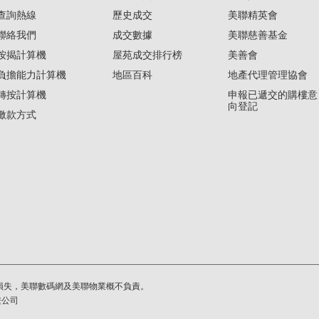
查詢熱線
歷史成交
美聯精英會
聯絡我們
成交數據
美聯慈善基金
按揭計算機
屋苑成交排行榜
美善會
負擔能力計算機
地區百科
地產代理管理協會
轉按計算機
申報已遞交的購樓意
向登記
繳款方式
損失，美聯數碼網及美聯物業概不負責。
繫公司