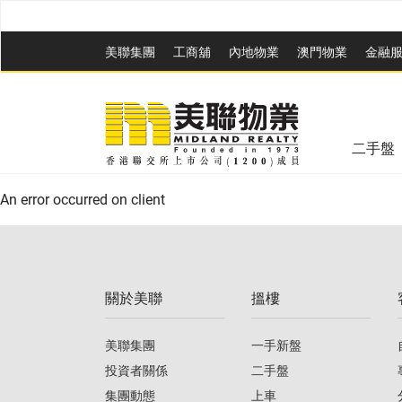
美聯集團
工商舖
內地物業
澳門物業
金融
二手盤
An error occurred on client
關於美聯
搵樓
美聯集團
一手新盤
投資者關係
二手盤
集團動態
上車