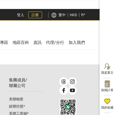
登入
註冊
繁中
HKD
ft²
專區
地區百科
資訊
代理/分行
加入我們
我是業主
集團成員/
聯屬公司
按揭計算
美聯物業
鋑聯控股
*
我的收藏
美聯工商舖
*