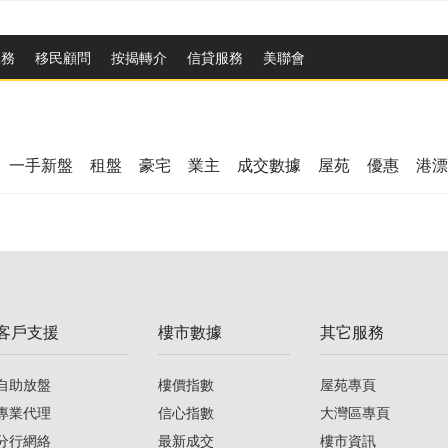
服務
移民顧問
按揭轉介
信貸服務
美聯會
一手新盤
租盤
豪宅
業主
成交數據
屋苑
優惠
港漂
客戶支援
樓市數據
其它服務
自助放盤
樓價指數
屋苑專頁
專業代理
信心指數
大灣區專頁
分行網絡
最新成交
樓市資訊