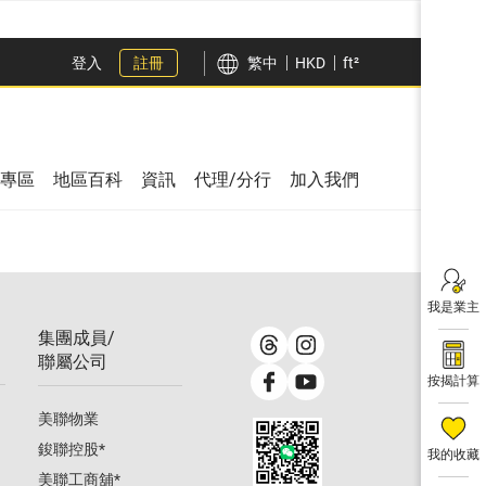
登入
註冊
繁中
HKD
ft²
專區
地區百科
資訊
代理/分行
加入我們
我是業主
集團成員/
聯屬公司
按揭計算
美聯物業
鋑聯控股
*
我的收藏
美聯工商舖
*