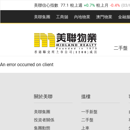
美聯信心指數
77.1
較上週
0.7%
較上月
-0.4%
(
03/
全港樓價指數
149.1
較上週
0%
較上月
0.4%
(
03/0
美聯集團
工商舖
內地物業
澳門物業
金融
港島樓價指數
157.4
較上週
-0.3%
較上月
-0.8%
(
03
美聯信心指數
77.1
較上週
0.7%
較上月
-0.4%
(
03/
九龍樓價指數
156.4
較上週
-0.1%
較上月
0.3%
(
03
全港樓價指數
149.1
較上週
0%
較上月
0.4%
(
03/0
新界樓價指數
134.8
較上週
0.1%
較上月
0.9%
(
0
二手盤
美聯信心指數
77.1
較上週
0.7%
較上月
-0.4%
(
03/
港島樓價指數
157.4
較上週
-0.3%
較上月
-0.8%
(
03
An error occurred on client
九龍樓價指數
156.4
較上週
-0.1%
較上月
0.3%
(
03
新界樓價指數
134.8
較上週
0.1%
較上月
0.9%
(
0
關於美聯
搵樓
美聯信心指數
77.1
較上週
0.7%
較上月
-0.4%
(
03/
美聯集團
一手新盤
投資者關係
二手盤
集團動態
上車