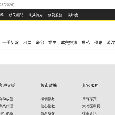
08/2026
)
8/2026
)
服務
移民顧問
按揭轉介
信貸服務
美聯會
/08/2026
)
08/2026
)
/08/2026
)
8/2026
)
3/08/2026
)
一手新盤
租盤
豪宅
業主
成交數據
屋苑
優惠
港漂
08/2026
)
/08/2026
)
/08/2026
)
3/08/2026
)
客戶支援
樓市數據
其它服務
08/2026
)
自助放盤
樓價指數
屋苑專頁
專業代理
信心指數
大灣區專頁
分行網絡
最新成交
樓市資訊