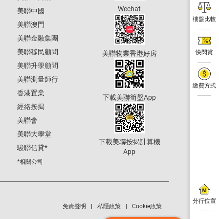
Wechat
美聯中國
樓盤比較
美聯澳門
美聯金融集團
美聯移民顧問
快閃賞
美聯物業香港好房
美聯升學顧問
美聯測量師行
繳費方式
香港置業
下載美聯筍盤App
經絡按揭
美聯會
美聯大學堂
下載美聯按揭計算機
駿聯信貸
*
App
*相關公司
分行位置
免責聲明
私隱政策
Cookie政策