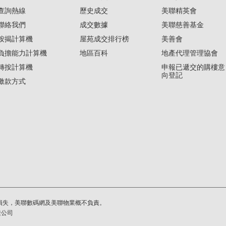
查詢熱線
歷史成交
美聯精英會
聯絡我們
成交數據
美聯慈善基金
按揭計算機
屋苑成交排行榜
美善會
負擔能力計算機
地區百科
地產代理管理協會
轉按計算機
申報已遞交的購樓意
向登記
繳款方式
損失，美聯數碼網及美聯物業概不負責。
繫公司