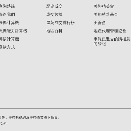
查詢熱線
歷史成交
美聯精英會
聯絡我們
成交數據
美聯慈善基金
按揭計算機
屋苑成交排行榜
美善會
負擔能力計算機
地區百科
地產代理管理協會
轉按計算機
申報已遞交的購樓意
向登記
繳款方式
損失，美聯數碼網及美聯物業概不負責。
繫公司