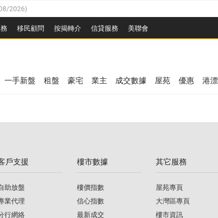
08/2026
)
8/2026
)
服務
移民顧問
按揭轉介
信貸服務
美聯會
/08/2026
)
08/2026
)
/08/2026
)
8/2026
)
3/08/2026
)
一手新盤
租盤
豪宅
業主
成交數據
屋苑
優惠
港漂
08/2026
)
/08/2026
)
/08/2026
)
3/08/2026
)
客戶支援
樓市數據
其它服務
08/2026
)
自助放盤
樓價指數
屋苑專頁
專業代理
信心指數
大灣區專頁
分行網絡
最新成交
樓市資訊