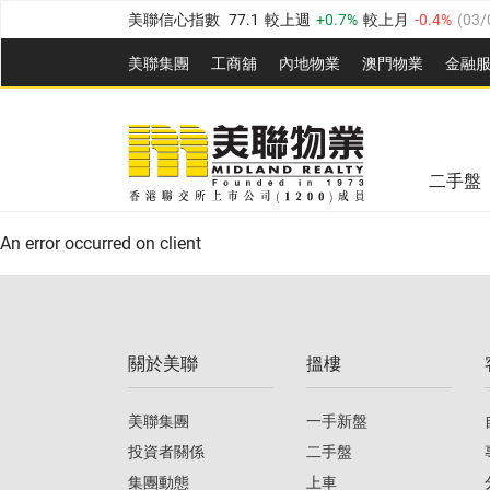
美聯信心指數
77.1
較上週
0.7%
較上月
-0.4%
(
03/
全港樓價指數
149.1
較上週
0%
較上月
0.4%
(
03/0
美聯集團
工商舖
內地物業
澳門物業
金融
港島樓價指數
157.4
較上週
-0.3%
較上月
-0.8%
(
03
美聯信心指數
77.1
較上週
0.7%
較上月
-0.4%
(
03/
九龍樓價指數
156.4
較上週
-0.1%
較上月
0.3%
(
03
全港樓價指數
149.1
較上週
0%
較上月
0.4%
(
03/0
新界樓價指數
134.8
較上週
0.1%
較上月
0.9%
(
0
二手盤
美聯信心指數
77.1
較上週
0.7%
較上月
-0.4%
(
03/
港島樓價指數
157.4
較上週
-0.3%
較上月
-0.8%
(
03
An error occurred on client
九龍樓價指數
156.4
較上週
-0.1%
較上月
0.3%
(
03
新界樓價指數
134.8
較上週
0.1%
較上月
0.9%
(
0
關於美聯
搵樓
美聯信心指數
77.1
較上週
0.7%
較上月
-0.4%
(
03/
美聯集團
一手新盤
投資者關係
二手盤
集團動態
上車