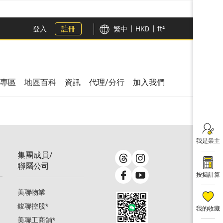
登入
註冊
繁中
HKD
ft²
專區
地區百科
資訊
代理/分行
加入我們
我是業主
集團成員/
聯屬公司
按揭計算
美聯物業
鋑聯控股
*
我的收藏
美聯工商舖
*