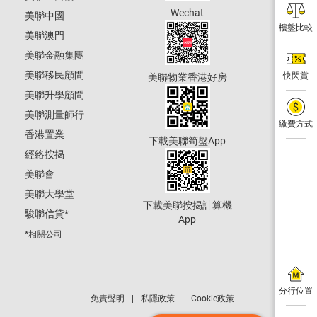
Wechat
美聯中國
樓盤比較
美聯澳門
美聯金融集團
美聯移民顧問
快閃賞
美聯物業香港好房
美聯升學顧問
美聯測量師行
繳費方式
香港置業
下載美聯筍盤App
經絡按揭
美聯會
美聯大學堂
下載美聯按揭計算機
駿聯信貸
*
App
*相關公司
分行位置
免責聲明
私隱政策
Cookie政策