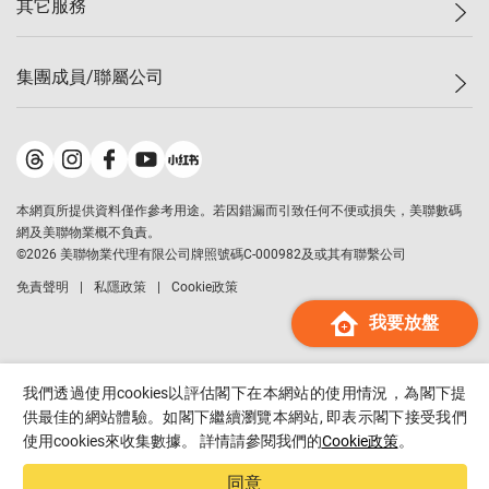
其它服務
美聯豪宅
查詢熱線
信心指數
獨家樓盤
聯絡我們
最新成交
屋苑專頁
租盤
集團成員/聯屬公司
按揭計算機
歷史成交
大灣區專頁
居屋專頁
負擔能力計算機
成交數據
樓市資訊
買賣流程
美聯物業
轉按計算機
屋苑成交排行榜
美聯精英會
鋑聯控股
*
繳款方式
地區百科
美聯慈善基金
美聯工商舖
*
本網頁所提供資料僅作參考用途。若因錯漏而引致任何不便或損失，美聯數碼
美善會
美聯中國
網及美聯物業概不負責。
地產代理管理協會
©
2026
美聯物業代理有限公司牌照號碼C-000982及或其有聯繫公司
美聯澳門
申報已遞交的購樓意向登記
免責聲明
私隱政策
Cookie政策
美聯金融集團
我要放盤
美聯移民顧問
美聯升學顧問
美聯測量師行
我們透過使用cookies以評估閣下在本網站的使用情況，為閣下提
香港置業
供最佳的網站體驗。如閣下繼續瀏覽本網站, 即表示閣下接受我們
使用cookies來收集數據。 詳情請參閱我們的
Cookie政策
。
經絡按揭
美聯會
同意