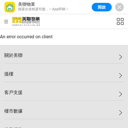
美聯物業
開啟
搜羅全港精選筍盤，一App即睇！
美聯信心指數
77.1
較上週
0.7%
較上月
-0.4%
(
03/08/2026
)
HKD
ft²
全港樓價指數
149.1
較上週
0%
較上月
0.4%
(
03/08/2026
)
An error occurred on client
港島樓價指數
157.4
較上週
-0.3%
較上月
-0.8%
(
03/08/2026
)
關於美聯
九龍樓價指數
156.4
較上週
-0.1%
較上月
0.3%
(
03/08/2026
)
美聯集團
搵樓
新界樓價指數
134.8
較上週
0.1%
較上月
0.9%
(
03/08/2026
)
投資者關係
美聯信心指數
77.1
較上週
0.7%
較上月
-0.4%
(
03/08/2026
)
集團動態
一手新盤
客戶支援
人才招募
二手盤
網站地圖
上車
自助放盤
樓市數據
減價
專業代理
低水
分行網絡
樓價指數